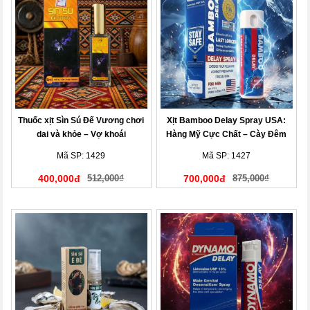
Thuốc xịt Sìn Sú Đế Vương chơi
Xịt Bamboo Delay Spray USA:
dai và khỏe – Vợ khoái
Hàng Mỹ Cực Chất – Cày Đêm
Không Mệt, Vợ Khen Hết Lời
Mã SP: 1429
Mã SP: 1427
400,000đ
512,000₫
700,000đ
875,000₫