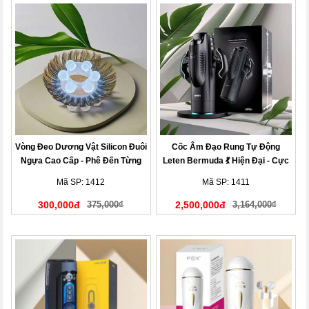
Vòng Đeo Dương Vật Silicon Đuôi
Cốc Âm Đạo Rung Tự Động
Ngựa Cao Cấp - Phê Đến Từng
Leten Bermuda 💃 Hiện Đại - Cực
Giây
Phê
Mã SP: 1412
Mã SP: 1411
300,000đ
375,000₫
2,500,000đ
3,164,000₫