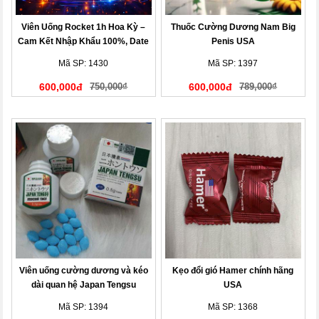
Viên Uống Rocket 1h Hoa Kỳ –
Thuốc Cường Dương Nam Big
Cam Kết Nhập Khẩu 100%, Date
Penis USA
Mới Nhất
Mã SP: 1430
Mã SP: 1397
600,000đ
750,000₫
600,000đ
789,000₫
Viên uống cường dương và kéo
Kẹo đổi gió Hamer chính hãng
dài quan hệ Japan Tengsu
USA
Mã SP: 1394
Mã SP: 1368