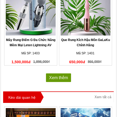
Máy Rung Điểm G Đa Chức Năng
Que Rung Kích Hậu Môn GaLaKu
Mềm Mại Leten Lightning AV
Chính Hãng
Stick
Mã SP: 1403
Mã SP: 1401
1,500,000đ
1,898,000₫
650,000đ
866,000₫
Xem thêm
Xem tất cả
Kéo dài quan hệ