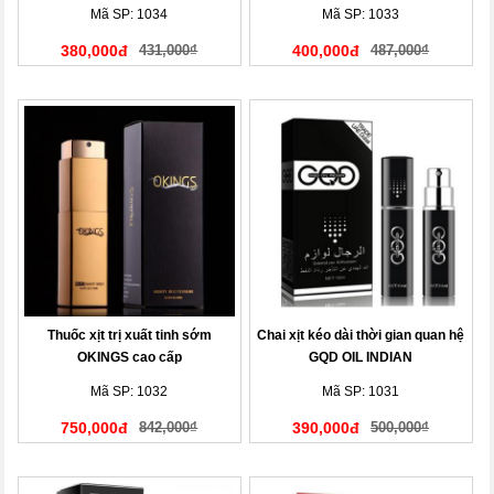
Mã SP: 1034
Mã SP: 1033
380,000đ
431,000₫
400,000đ
487,000₫
Thuốc xịt trị xuất tinh sớm
Chai xịt kéo dài thời gian quan hệ
OKINGS cao cấp
GQD OIL INDIAN
Mã SP: 1032
Mã SP: 1031
750,000đ
842,000₫
390,000đ
500,000₫