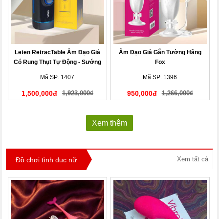
Leten RetracTable Âm Đạo Giả
Âm Đạo Giả Gắn Tường Hãng
Có Rung Thụt Tự Động - Sướng
Fox
Phê!
Mã SP: 1407
Mã SP: 1396
1,500,000đ
1,923,000₫
950,000đ
1,266,000₫
Xem thêm
Xem tất cả
Đồ chơi tình dục nữ