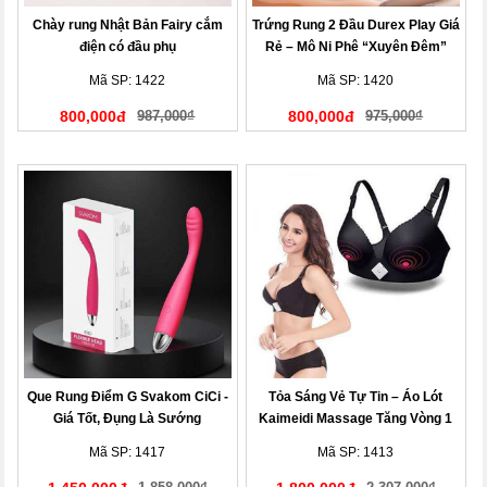
Chày rung Nhật Bản Fairy cắm
Trứng Rung 2 Đầu Durex Play Giá
điện có đầu phụ
Rẻ – Mô Ni Phê “Xuyên Đêm”
Mã SP: 1422
Mã SP: 1420
800,000đ
987,000₫
800,000đ
975,000₫
Que Rung Điểm G Svakom CiCi -
Tỏa Sáng Vẻ Tự Tin – Áo Lót
Giá Tốt, Đụng Là Sướng
Kaimeidi Massage Tăng Vòng 1
Mã SP: 1417
Mã SP: 1413