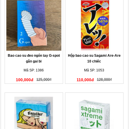
Bao cao su đeo ngón tay G-spot
Hộp bao cao su Sagami Are-Are
gân gai bi
10 chiếc
Mã SP: 1386
Mã SP: 1053
100,000đ
125,000₫
110,000đ
128,000₫