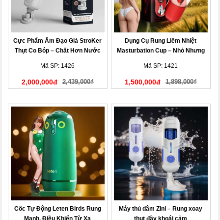
Cực Phẩm Âm Đạo Giả StroKer
Dụng Cụ Rung Liếm Nhiệt
Thụt Co Bóp – Chất Hơn Nước
Masturbation Cup – Nhỏ Nhưng
Cất
Mạnh!
Mã SP: 1426
Mã SP: 1421
2,000,000đ
2,439,000₫
1,500,000đ
1,898,000₫
Cốc Tự Động Leten Birds Rung
Máy thủ dâm Zini – Rung xoay
Mạnh, Điều Khiển Từ Xa
thụt đầy khoái cảm