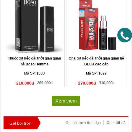
Thuốc xịt kéo dài thời gian quan
Chai xịt kéo dài thời gian quan hệ
hệ Boso Homme
BELIJ cao cấp
Mã SP: 1030
Mã SP: 1029
210,000đ
269,000₫
270,000đ
310,000₫
Xem thêm
Gel bôi trơn tình dục
Xem tất cả
Gel bôi trơn