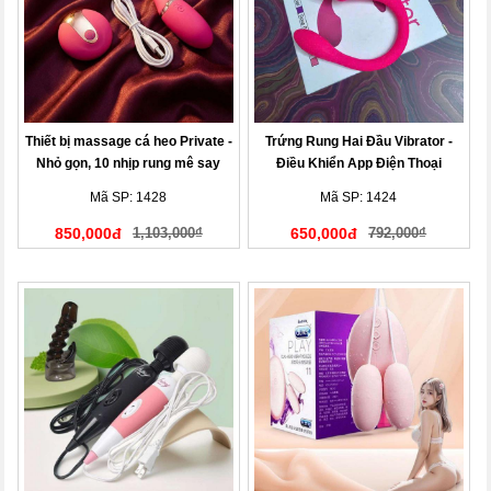
Thiết bị massage cá heo Private -
Trứng Rung Hai Đầu Vibrator -
Nhỏ gọn, 10 nhịp rung mê say
Điều Khiển App Điện Thoại
Mã SP: 1428
Mã SP: 1424
850,000đ
1,103,000₫
650,000đ
792,000₫