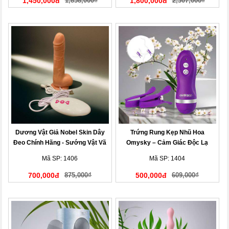
1,450,000đ
1,858,000₫
1,800,000đ
2,307,000₫
Dương Vật Giả Nobel Skin Dây
Trứng Rung Kẹp Nhũ Hoa
Đeo Chính Hãng - Sướng Vật Vã
Omysky – Cảm Giác Độc Lạ
Mã SP: 1406
Mã SP: 1404
700,000đ
875,000₫
500,000đ
609,000₫