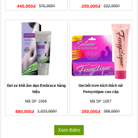
440,000đ
576,000₫
200,000đ
222,000₫
Gel se khít âm đạo Embrace hàng
Gel bôi trơn kích thích nữ
hiệu
Femystigue cao cấp
Mã SP: 1068
Mã SP: 1067
880,000đ
1,023,000₫
350,000đ
388,000₫
Xem thêm