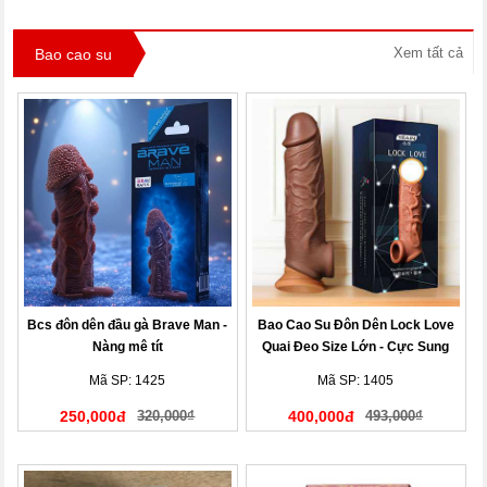
Xem tất cả
Bao cao su
Bcs đôn dên đầu gà Brave Man -
Bao Cao Su Đôn Dên Lock Love
Nàng mê tít
Quai Đeo Size Lớn - Cực Sung
Mã SP: 1425
Mã SP: 1405
250,000đ
320,000₫
400,000đ
493,000₫