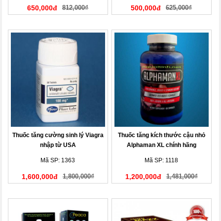
650,000đ
812,000₫
500,000đ
625,000₫
Thuốc tăng cường sinh lý Viagra
Thuốc tăng kích thước cậu nhỏ
nhập từ USA
Alphaman XL chính hãng
Mã SP: 1363
Mã SP: 1118
1,600,000đ
1,800,000₫
1,200,000đ
1,481,000₫