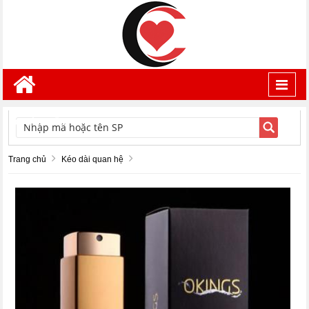
Toggl
navig
TÌM KIẾM
Trang chủ
Kéo dài quan hệ