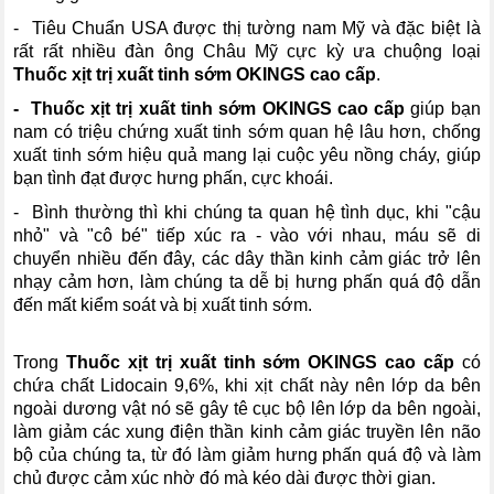
- Tiêu Chuẩn USA được thị tường nam Mỹ và đặc biệt là
rất rất nhiều đàn ông Châu Mỹ cực kỳ ưa chuộng loại
Thuốc xịt trị xuất tinh sớm OKINGS cao cấp
.
- Thuốc xịt trị xuất tinh sớm OKINGS cao cấp
giúp bạn
nam có triệu chứng xuất tinh sớm quan hệ lâu hơn, chống
xuất tinh sớm hiệu quả mang lại cuộc yêu nồng cháy, giúp
bạn tình đạt được hưng phấn, cực khoái.
- Bình thường thì khi chúng ta quan hệ tình dục, khi "cậu
nhỏ" và "cô bé" tiếp xúc ra - vào với nhau, máu sẽ di
chuyển nhiều đến đây, các dây thần kinh cảm giác trở lên
nhạy cảm hơn, làm chúng ta dễ bị hưng phấn quá độ dẫn
đến mất kiểm soát và bị xuất tinh sớm.
Trong
Thuốc xịt trị xuất tinh sớm OKINGS cao cấp
có
chứa chất Lidocain 9,6%, khi xịt chất này nên lớp da bên
ngoài dương vật nó sẽ gây tê cục bộ lên lớp da bên ngoài,
làm giảm các xung điện thần kinh cảm giác truyền lên não
bộ của chúng ta, từ đó làm giảm hưng phấn quá độ và làm
chủ được cảm xúc nhờ đó mà kéo dài được thời gian.