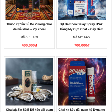
Thuốc xịt Sìn Sú Đế Vương chơi
Xịt Bamboo Delay Spray USA:
dai và khỏe – Vợ khoái
Hàng Mỹ Cực Chất – Cày Đêm
Không Mệt, Vợ Khen Hết Lời
Mã SP: 1429
Mã SP: 1427
400,000đ
700,000đ
Chai xịt Sìn Sú Ê Đê kéo dài quan
Chai xịt kéo dài quan hệ Dynamo