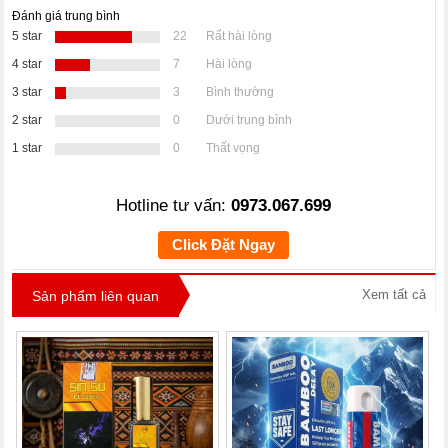
Đánh giá trung bình
5 star
22
Rất hài lòng
4 star
7
Hài lòng
3 star
3
Bình thường
2 star
0
Dưới trung bình
1 star
0
Thất vọng
Hotline tư vấn:
0973.067.699
Click Đặt Ngay
Xem tất cả
Sản phẩm liên quan