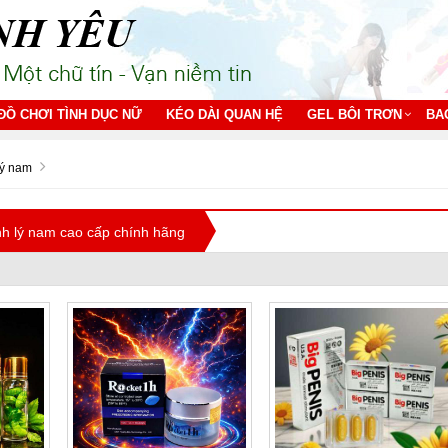
ĐỒ CHƠI TÌNH DỤC NỮ
KÉO DÀI QUAN HỆ
GEL BÔI TRƠN
BA
lý nam
h lý nam cao cấp chính hãng