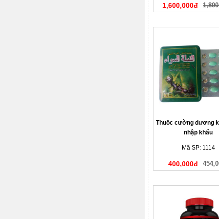
1,600,000đ
1,800
Thuốc cường dương ki
nhập khẩu
Mã SP: 1114
400,000đ
454,0