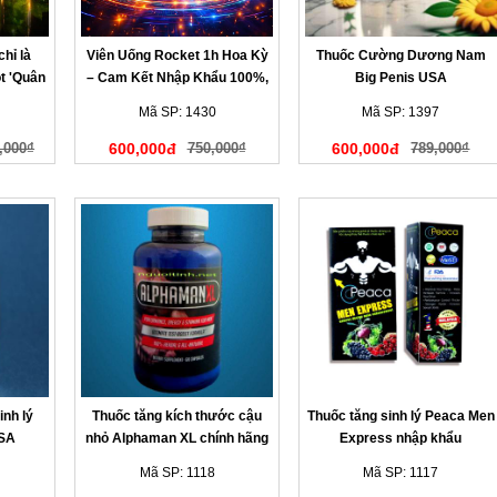
hỉ là
Viên Uống Rocket 1h Hoa Kỳ
Thuốc Cường Dương Nam
ột 'Quân
– Cam Kết Nhập Khẩu 100%,
Big Penis USA
Date Mới Nhất
Mã SP: 1430
Mã SP: 1397
,000₫
600,000đ
750,000₫
600,000đ
789,000₫
nh lý
Thuốc tăng kích thước cậu
Thuốc tăng sinh lý Peaca Men
USA
nhỏ Alphaman XL chính hãng
Express nhập khẩu
Mã SP: 1118
Mã SP: 1117