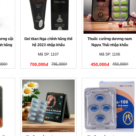
ương vật
Gel titan Nga chính hãng thế
Thuốc cường dương nam
nh hãng
hệ 2023 nhập khẩu
Ngựa Thái nhập khẩu
Mã SP: 1107
Mã SP: 1106
000₫
700,000đ
786,000₫
450,000đ
450,000₫