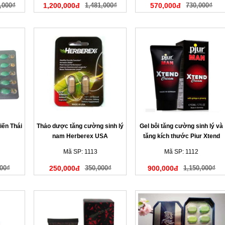
,000₫
1,200,000đ
1,481,000₫
570,000đ
730,000₫
ến Thái
Thảo dược tăng cường sinh lý
Gel bôi tăng cường sinh lý và
nam Herberex USA
tăng kích thước Piur Xtend
Mã SP: 1113
Mã SP: 1112
00₫
250,000đ
350,000₫
900,000đ
1,150,000₫