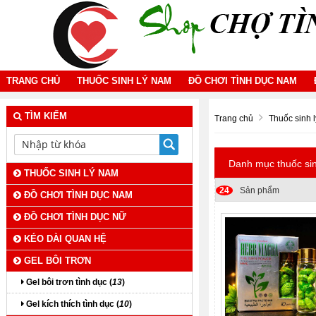
TRANG CHỦ
THUỐC SINH LÝ NAM
ĐỒ CHƠI TÌNH DỤC NAM
TÌM KIẾM
Trang chủ
Thuốc sinh 
Danh mục thuốc sin
THUỐC SINH LÝ NAM
24
Sản phẩm
ĐỒ CHƠI TÌNH DỤC NAM
ĐỒ CHƠI TÌNH DỤC NỮ
KÉO DÀI QUAN HỆ
GEL BÔI TRƠN
Gel bôi trơn tình dục (
13
)
Gel kích thích tình dục (
10
)