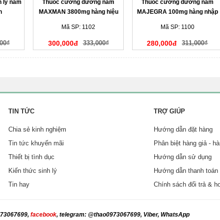
h lý nam
Thuốc cường dương nam
Thuốc cường dương nam
h
MAXMAN 3800mg hàng hiệu
MAJEGRA 100mg hàng nhập
khẩu
Mã SP: 1102
Mã SP: 1100
00₫
300,000đ
333,000₫
280,000đ
311,000₫
TIN TỨC
TRỢ GIÚP
Chia sẻ kinh nghiệm
Hướng dẫn đặt hàng
Tin tức khuyến mãi
Phân biệt hàng giả - hà
Thiết bị tình dục
Hướng dẫn sử dụng
Kiến thức sinh lý
Hướng dẫn thanh toán
Tin hay
Chính sách đổi trả & h
0973067699,
facebook
, telegram: @thao
0973067699
, Viber, WhatsApp