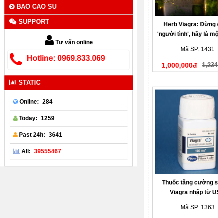
BAO CAO SU
SUPPORT
Herb Viagra: Đừng c
'người tình', hãy là m
Tư vấn online
vương'
Mã SP: 1431
Hotline: 0969.833.069
1,000,000đ
1,234
STATIC
284
Online:
1259
Today:
3641
Past 24h:
39555467
All:
Thuốc tăng cường si
Viagra nhập từ 
Mã SP: 1363