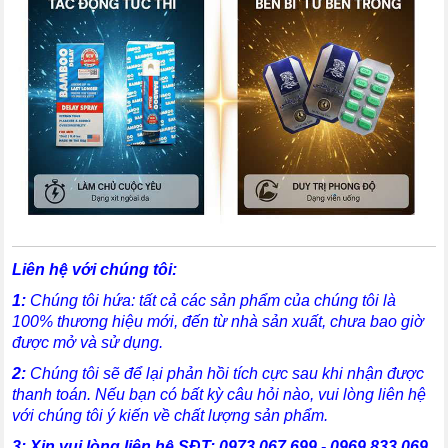
Liên hệ với chúng tôi:
1:
Chúng tôi hứa: tất cả các sản phẩm của chúng tôi là
100% thương hiệu mới, đến từ nhà sản xuất, chưa bao giờ
được mở và sử dụng.
2:
Chúng tôi sẽ để lại phản hồi tích cực sau khi nhận được
thanh toán. Nếu bạn có bất kỳ câu hỏi nào, vui lòng liên hệ
với chúng tôi ý kiến về chất lượng sản phẩm.
3:
X
in vui lòng liên hệ SĐT:
0973.067.699 - 0969.833.069,