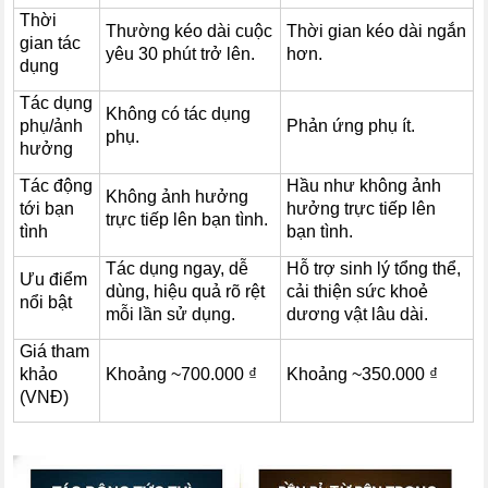
Thời
Thường kéo dài cuộc
Thời gian kéo dài ngắn
gian tác
yêu 30 phút trở lên.
hơn.
dụng
Tác dụng
Không có tác dụng
phụ/ảnh
Phản ứng phụ ít.
phụ.
hưởng
Tác động
Hầu như không ảnh
Không ảnh hưởng
tới bạn
hưởng trực tiếp lên
trực tiếp lên bạn tình.
tình
bạn tình.
Tác dụng ngay, dễ
Hỗ trợ sinh lý tổng thể,
Ưu điểm
dùng, hiệu quả rõ rệt
cải thiện sức khoẻ
nổi bật
mỗi lần sử dụng.
dương vật lâu dài.
Giá tham
khảo
Khoảng ~700.000 ₫
Khoảng ~350.000 ₫
(VNĐ)