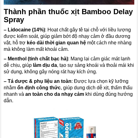
Thành phần thuốc xịt Bamboo Delay
Spray
–
Lidocaine (14%)
: Hoạt chất gây tê tại chỗ với liều lượng
được kiểm soát, giúp giảm bớt độ nhạy cảm ở đầu dương
vật, hỗ trợ
kéo dài thời gian quan hệ
một cách nhẹ nhàng
mà không làm mất khoái cảm.
–
Menthol (tinh chất bạc hà)
: Mang lại cảm giác mát lạnh
dễ chịu, giúp
làm dịu da
, tạo sự sảng khoái và thoải mái khi
sử dụng, không gây nóng rát hay kích ứng.
–
Tá dược & phụ liệu an toàn
: Được lựa chọn kỹ lưỡng
nhằm
ổn định công thức
, giúp dung dịch dễ xịt, thẩm thấu
nhanh và
an toàn cho da nhạy cảm
khi dùng đúng hướng
dẫn.