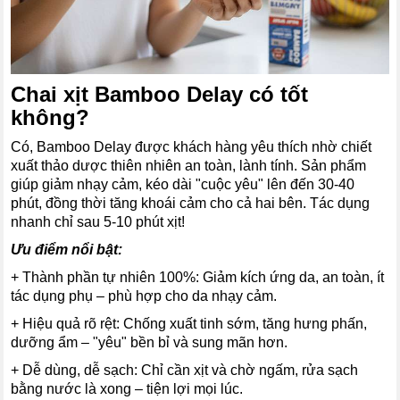
Chai xịt Bamboo Delay có tốt
không?
Có, Bamboo Delay được khách hàng yêu thích nhờ chiết
xuất thảo dược thiên nhiên an toàn, lành tính. Sản phẩm
giúp giảm nhạy cảm, kéo dài "cuộc yêu" lên đến 30-40
phút, đồng thời tăng khoái cảm cho cả hai bên. Tác dụng
nhanh chỉ sau 5-10 phút xịt!
Ưu điểm nổi bật:
+ Thành phần tự nhiên 100%: Giảm kích ứng da, an toàn, ít
tác dụng phụ – phù hợp cho da nhạy cảm.
+ Hiệu quả rõ rệt: Chống xuất tinh sớm, tăng hưng phấn,
dưỡng ẩm – "yêu" bền bỉ và sung mãn hơn.
+ Dễ dùng, dễ sạch: Chỉ cần xịt và chờ ngấm, rửa sạch
bằng nước là xong – tiện lợi mọi lúc.