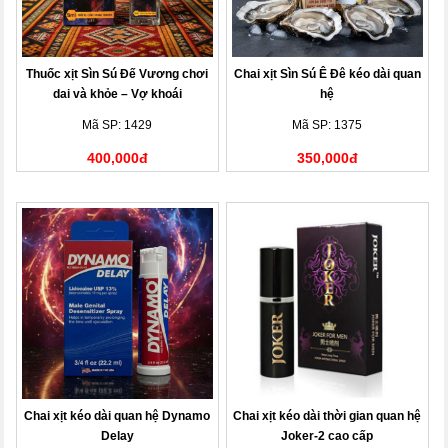
Thuốc xịt Sìn Sú Đế Vương chơi
Chai xịt Sìn Sú Ê Đê kéo dài quan
dai và khỏe – Vợ khoái
hệ
Mã SP: 1429
Mã SP: 1375
400,000đ
350,000đ
Chai xịt kéo dài quan hệ Dynamo
Chai xịt kéo dài thời gian quan hệ
Delay
Joker-2 cao cấp