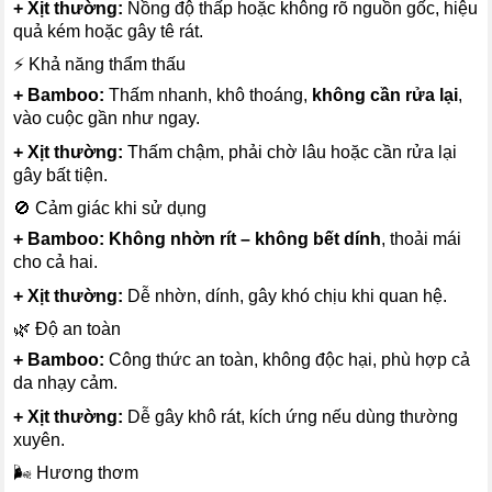
+ Xịt thường:
Nồng độ thấp hoặc không rõ nguồn gốc, hiệu
quả kém hoặc gây tê rát.
⚡ Khả năng thẩm thấu
+ Bamboo:
Thấm nhanh, khô thoáng,
không cần rửa lại
,
vào cuộc gần như ngay.
+ Xịt thường:
Thấm chậm, phải chờ lâu hoặc cần rửa lại
gây bất tiện.
🚫 Cảm giác khi sử dụng
+ Bamboo:
Không nhờn rít – không bết dính
, thoải mái
cho cả hai.
+ Xịt thường:
Dễ nhờn, dính, gây khó chịu khi quan hệ.
🌿 Độ an toàn
+ Bamboo:
Công thức an toàn, không độc hại, phù hợp cả
da nhạy cảm.
+ Xịt thường:
Dễ gây khô rát, kích ứng nếu dùng thường
xuyên.
🌬 Hương thơm