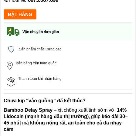
Hotline:
0973.067.699
Vận chuyển đơn giản
Sản phẩm chất lượng cao
Bán hàng trên toàn quốc
Thanh toán khi nhận hàng
Chưa kịp “vào guồng” đã kết thúc?
Bamboo Delay Spray
– xịt chống xuất tinh sớm với
14%
Lidocain (mạnh hàng đầu thị trường)
, giúp
kéo dài 30–
45 phút
mà
không nóng rát, an toàn cho cả da nhạy
cảm
.