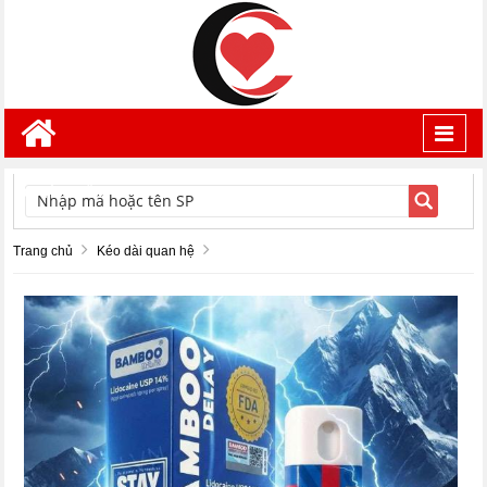
Toggl
navig
TÌM KIẾM
Trang chủ
Kéo dài quan hệ