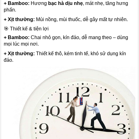
+ Bamboo:
Hương
bạc hà dịu nhẹ
, mát nhẹ, tăng hưng
phấn.
+ Xịt thường:
Mùi nồng, mùi thuốc, dễ gây mất tự nhiên.
🎯 Thiết kế & tiện lợi
+ Bamboo:
Chai nhỏ gọn, kín đáo, dễ mang theo – dùng
mọi lúc mọi nơi.
+ Xịt thường:
Thiết kế thô, kém tinh tế, khó sử dụng kín
đáo.