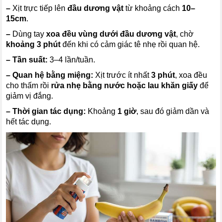
–
Xịt trực tiếp lên
đầu dương vật
từ khoảng cách
10–
15cm
.
–
Dùng tay
xoa đều vùng dưới đầu dương vật
, chờ
khoảng 3 phút
đến khi có cảm giác tê nhẹ rồi quan hệ.
–
Tần suất:
3–4 lần/tuần.
–
Quan hệ bằng miệng:
Xịt trước ít nhất
3 phút
, xoa đều
cho thấm rồi
rửa nhẹ bằng nước hoặc lau khăn giấy
để
giảm vị đắng.
–
Thời gian tác dụng:
Khoảng
1 giờ
, sau đó giảm dần và
hết tác dụng.