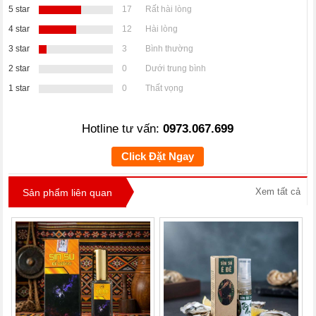
5 star
17
Rất hài lòng
4 star
12
Hài lòng
3 star
3
Bình thường
2 star
0
Dưới trung bình
1 star
0
Thất vọng
Hotline tư vấn:
0973.067.699
Click Đặt Ngay
Xem tất cả
Sản phẩm liên quan