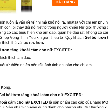
ôn luôn là vấn đề tế nhị mà khó nói ra, nhất là với chị em phụ n
nh con, bị thay đổi nội tiết tố trong người khiến Nữ giới thườn
g có các biểu hiện khô âm đạo, quan hệ đau rát, không có cả
ó Shop Vòng Tình Yêu xin giới thiệu tới Quý khách
Gel bôi trơ
 thích thú và rạo rực hơn.
i trơn tăng khoái cảm cho nữ EXCITED
:
 kích thích âm đạo.
ất từ thiên nhiên nên rất lành tính an toàn cho chị em.
 Kong.
Gel bôi trơn tăng khoái cảm cho nữ EXCITED
:
 khoái cảm cho nữ EXCITED
là sản phẩm cao cấp của hãng
MO
 nữ. Sản phẩm chuyên dụng dành cho những phụ Nữ thường xuy