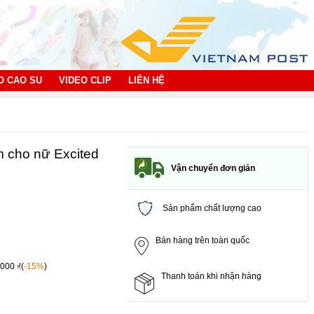
O CAO SU
VIDEO CLIP
LIÊN HỆ
m cho nữ Excited
Vận chuyển đơn giản
Sản phẩm chất lượng cao
Bán hàng trên toàn quốc
,000 ₫(
-15%
)
Thanh toán khi nhận hàng