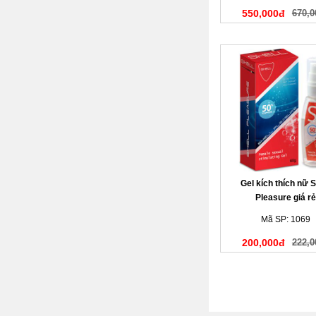
550,000đ
670,0
Gel kích thích nữ S
Pleasure giá rẻ
Mã SP: 1069
200,000đ
222,0