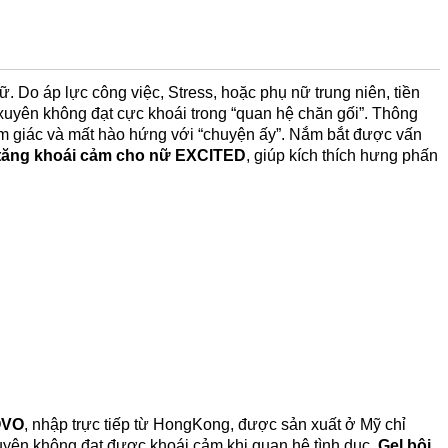
ữ. Do áp lực công việc, Stress, hoặc phụ nữ trung niên, tiền
g xuyên không đạt cực khoái trong “quan hệ chăn gối”. Thông
m giác và mất hào hứng với “chuyện ấy”. Nắm bắt được vấn
n tăng khoái cảm cho nữ EXCITED
, giúp kích thích hưng phấn
V
O
, nhập trực tiếp từ HongKong, được sản xuất ở Mỹ chỉ
ên không đạt được khoái cảm khi quan hệ tình dục.
Gel bôi