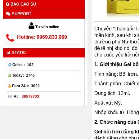
BAO CAO SU
SUPPORT
Tư vấn online
Chuyện “chăn gối” lu
mãn kinh, sau khi si
Hotline: 0969.833.069
thường phụ Nữ thườn
đề tế nhị khó nói đ
STATIC
cho cuộc yêu trở nên
1. Giới thiệu
Gel bô
102
Online:
Tính năng: Bôi trơn,
2746
Today:
Thành phần: Chiết xu
3022
Past 24h:
Dung tích: 12ml.
39578703
All:
Xuất xứ: Mỹ.
Nhập khẩu từ: Hồng
2. Chức năng của
Gel bôi trơn tăng
dành riêng cho phụ