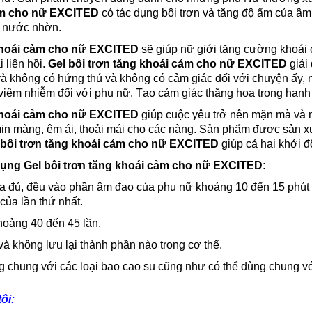
ảm cho nữ EXCITED
có tác dụng bôi trơn và tăng độ ẩm của â
ít nước nhờn.
 khoái cảm cho nữ EXCITED
sẽ giúp nữ giới tăng cường khoái c
 liên hồi.
Gel bôi trơn tăng khoái cảm cho nữ EXCITED
giải
à không có hứng thú và không có cảm giác đối với chuyện ấy, n
viêm nhiễm đối với phụ nữ. Tạo cảm giác thăng hoa trong hạnh 
 khoái cảm cho nữ EXCITED
giúp cuộc yêu trở nên mặn mà và n
ịn màng, êm ái, thoải mái cho các nàng. Sản phẩm được sản xuất
 bôi trơn tăng khoái cảm cho nữ EXCITED
giúp cả hai khởi đ
dụng
Gel bôi trơn tăng khoái cảm cho nữ EXCITED
:
ừa đủ, đều vào phần âm đạo của phụ nữ khoảng 10 đến 15 phút 
 của lần thứ nhất.
hoảng 40 đến 45 lần.
và không lưu lại thành phần nào trong cơ thể.
g chung với các loại bao cao su cũng như có thể dùng chung với
ôi: