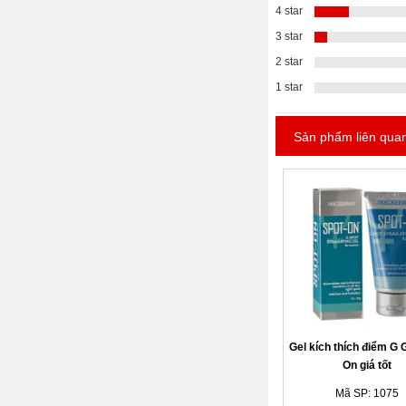
4 star
3 star
2 star
1 star
Sản phẩm liên qua
Gel kích thích điểm G 
On giá tốt
Mã SP: 1075