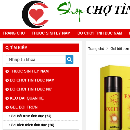
TRANG CHỦ
THUỐC SINH LÝ NAM
ĐỒ CHƠI TÌNH DỤC NAM
TÌM KIẾM
Trang chủ
Gel bôi trơn
THUỐC SINH LÝ NAM
ĐỒ CHƠI TÌNH DỤC NAM
ĐỒ CHƠI TÌNH DỤC NỮ
KÉO DÀI QUAN HỆ
GEL BÔI TRƠN
Gel bôi trơn tình dục (
13
)
Gel kích thích tình dục (
10
)