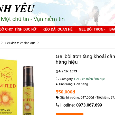
ĐỒ CHƠI TÌNH DỤC NỮ
KÉO DÀI QUAN HỆ
GEL BÔI TRƠN
BA
Gel kích thích tình dục
Gel bôi trơn tăng khoái cả
hàng hiệu
Mã SP:
1073
Category:
Gel kích thích tình dục
Tình trạng: Còn hàng
550,000đ
Giá thị trường: 647,000đ - Tiết kiệm: 97
Hotline:
0973.067.699