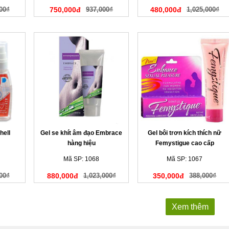
00₫
750,000đ
937,000₫
480,000đ
1,025,000₫
hell
Gel se khít âm đạo Embrace
Gel bôi trơn kích thích nữ
hàng hiệu
Femystigue cao cấp
Mã SP: 1068
Mã SP: 1067
00₫
880,000đ
1,023,000₫
350,000đ
388,000₫
Xem thêm