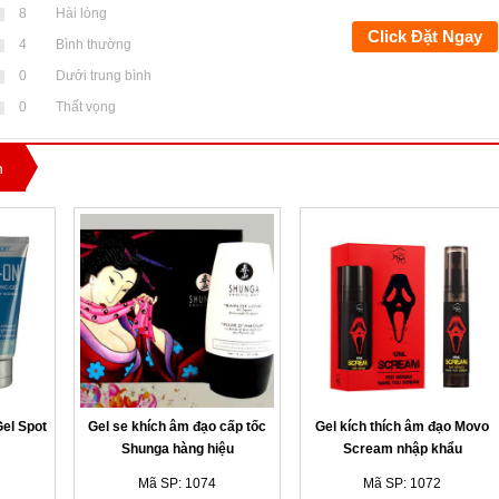
8
Hài lòng
Click Đặt Ngay
4
Bình thường
0
Dưới trung bình
0
Thất vọng
n
Gel Spot
Gel se khích âm đạo cấp tốc
Gel kích thích âm đạo Movo
Shunga hàng hiệu
Scream nhập khẩu
Mã SP: 1074
Mã SP: 1072