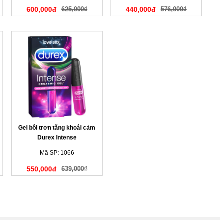
600,000đ
625,000₫
440,000đ
576,000₫
Gel bôi trơn tăng khoái cảm
Durex Intense
Mã SP: 1066
550,000đ
639,000₫