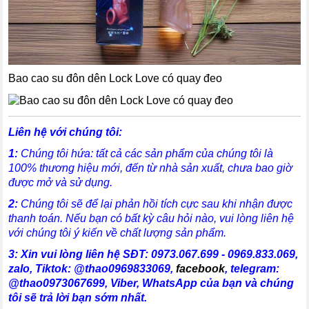
Bao cao su đôn dên Lock Love có quay đeo
Liên hệ với chúng tôi:
1:
Chúng tôi hứa: tất cả các sản phẩm của chúng tôi là
100% thương hiệu mới, đến từ nhà sản xuất, chưa bao giờ
được mở và sử dụng.
2:
Chúng tôi sẽ để lại phản hồi tích cực sau khi nhận được
thanh toán. Nếu bạn có bất kỳ câu hỏi nào, vui lòng liên hệ
với chúng tôi ý kiến về chất lượng sản phẩm.
3:
X
in vui lòng liên hệ SĐT:
0973.067.699 - 0969.833.069,
zalo,
Tiktok: @thao0969833069
,
facebook
,
telegram:
@thao0973067699
, Viber, WhatsApp
của bạn và chúng
tôi sẽ trả lời bạn sớm nhất.