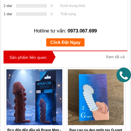
2 star
0
Dưới trung bình
1 star
0
Thất vọng
Hotline tư vấn:
0973.067.699
Click Đặt Ngay
Xem tất cả
Sản phẩm liên quan
Bcs đôn dên đầu gà Brave Man -
Bao cao su đeo ngón tay G-spot