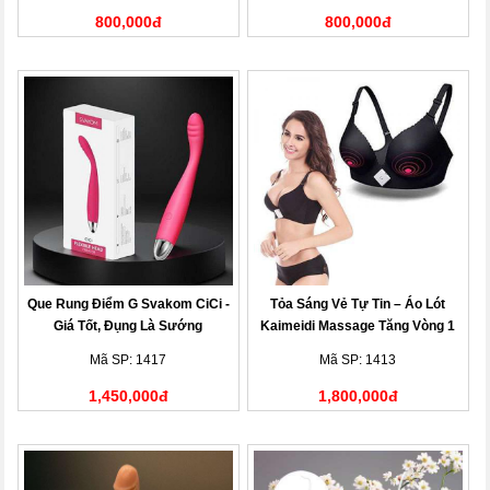
800,000đ
800,000đ
Que Rung Điểm G Svakom CiCi -
Tỏa Sáng Vẻ Tự Tin – Áo Lót
Giá Tốt, Đụng Là Sướng
Kaimeidi Massage Tăng Vòng 1
Mã SP: 1417
Mã SP: 1413
1,450,000đ
1,800,000đ