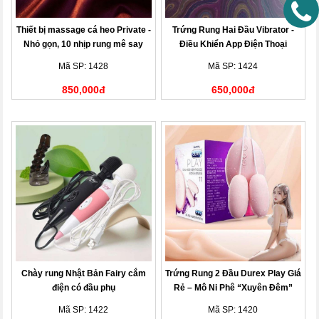
Thiết bị massage cá heo Private -
Trứng Rung Hai Đầu Vibrator -
Nhỏ gọn, 10 nhịp rung mê say
Điều Khiển App Điện Thoại
Mã SP: 1428
Mã SP: 1424
850,000đ
650,000đ
Chày rung Nhật Bản Fairy cắm
Trứng Rung 2 Đầu Durex Play Giá
điện có đầu phụ
Rẻ – Mô Ni Phê “Xuyên Đêm”
Mã SP: 1422
Mã SP: 1420