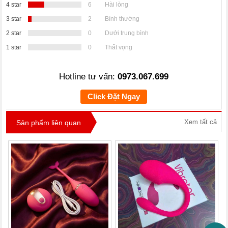
4 star
6
Hài lòng
3 star
2
Bình thường
2 star
0
Dưới trung bình
1 star
0
Thất vọng
Hotline tư vấn:
0973.067.699
Click Đặt Ngay
Xem tất cả
Sản phẩm liên quan