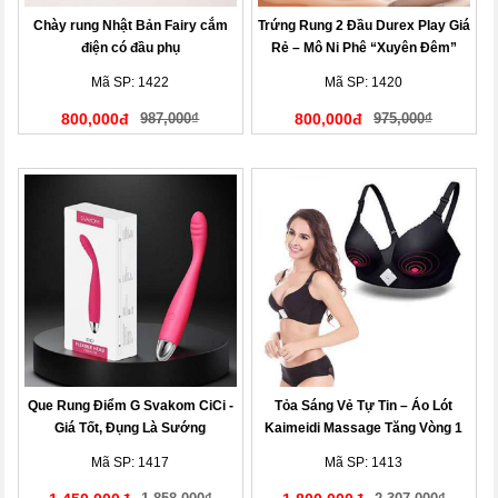
Chày rung Nhật Bản Fairy cắm
Trứng Rung 2 Đầu Durex Play Giá
điện có đầu phụ
Rẻ – Mô Ni Phê “Xuyên Đêm”
Mã SP: 1422
Mã SP: 1420
800,000đ
987,000₫
800,000đ
975,000₫
Que Rung Điểm G Svakom CiCi -
Tỏa Sáng Vẻ Tự Tin – Áo Lót
Giá Tốt, Đụng Là Sướng
Kaimeidi Massage Tăng Vòng 1
Mã SP: 1417
Mã SP: 1413