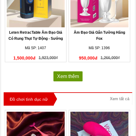
Leten RetracTable Âm Đạo Giả
Âm Đạo Giả Gắn Tường Hãng
Có Rung Thụt Tự Động - Sướng
Fox
Phê!
Mã SP: 1407
Mã SP: 1396
1,500,000đ
1,923,000₫
950,000đ
1,266,000₫
Xem thêm
Xem tất cả
Đồ chơi tình dục nữ