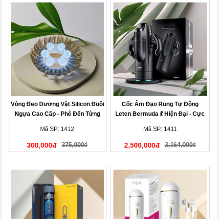
Vòng Đeo Dương Vật Silicon Đuôi
Cốc Âm Đạo Rung Tự Động
Ngựa Cao Cấp - Phê Đến Từng
Leten Bermuda 💃 Hiện Đại - Cực
Giây
Phê
Mã SP: 1412
Mã SP: 1411
300,000đ
375,000₫
2,500,000đ
3,164,000₫