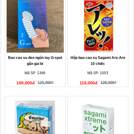
Bao cao su đeo ngón tay G-spot
Hộp bao cao su Sagami Are-Are
gân gai bi
10 chiếc
Mã SP: 1386
Mã SP: 1053
100,000đ
125,000₫
110,000đ
128,000₫