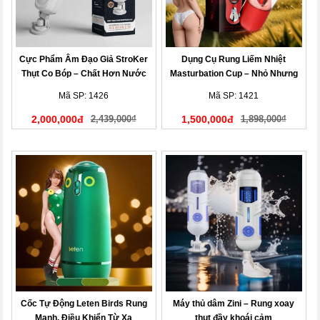
Cực Phẩm Âm Đạo Giả StroKer
Dụng Cụ Rung Liếm Nhiệt
Thụt Co Bóp – Chất Hơn Nước
Masturbation Cup – Nhỏ Nhưng
Cất
Mạnh!
Mã SP: 1426
Mã SP: 1421
2,000,000đ
2,439,000₫
1,500,000đ
1,898,000₫
Cốc Tự Động Leten Birds Rung
Máy thủ dâm Zini – Rung xoay
Mạnh, Điều Khiển Từ Xa
thụt đầy khoái cảm