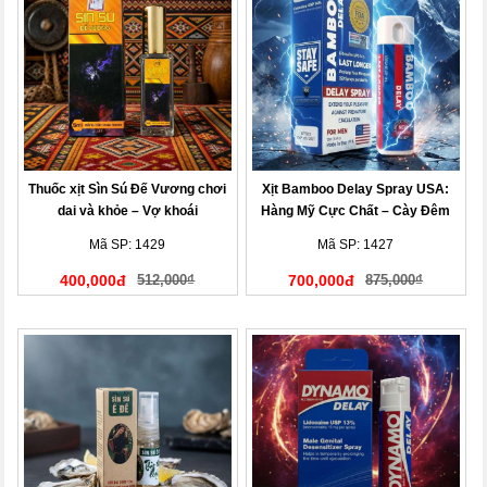
Thuốc xịt Sìn Sú Đế Vương chơi
Xịt Bamboo Delay Spray USA:
dai và khỏe – Vợ khoái
Hàng Mỹ Cực Chất – Cày Đêm
Không Mệt, Vợ Khen Hết Lời
Mã SP: 1429
Mã SP: 1427
400,000đ
512,000₫
700,000đ
875,000₫