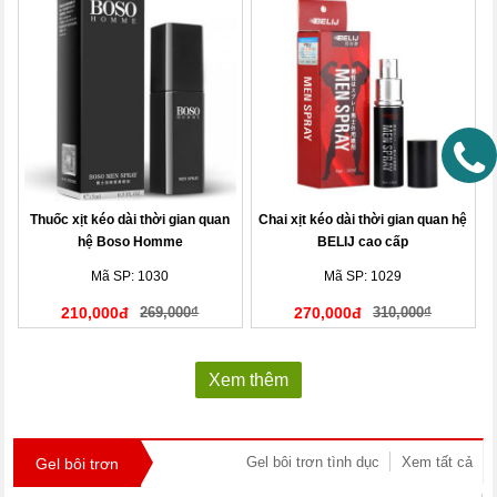
Thuốc xịt kéo dài thời gian quan
Chai xịt kéo dài thời gian quan hệ
hệ Boso Homme
BELIJ cao cấp
Mã SP: 1030
Mã SP: 1029
210,000đ
269,000₫
270,000đ
310,000₫
Xem thêm
Gel bôi trơn tình dục
Xem tất cả
Gel bôi trơn