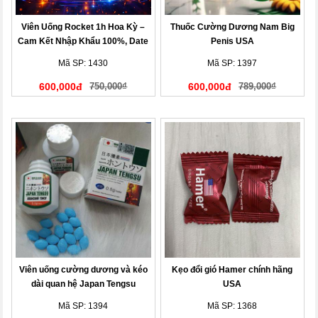
Viên Uống Rocket 1h Hoa Kỳ –
Thuốc Cường Dương Nam Big
Cam Kết Nhập Khẩu 100%, Date
Penis USA
Mới Nhất
Mã SP: 1430
Mã SP: 1397
600,000đ
750,000₫
600,000đ
789,000₫
Viên uống cường dương và kéo
Kẹo đổi gió Hamer chính hãng
dài quan hệ Japan Tengsu
USA
Mã SP: 1394
Mã SP: 1368