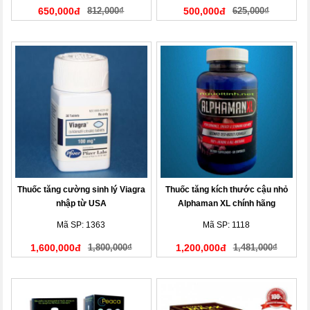
650,000đ
812,000₫
500,000đ
625,000₫
Thuốc tăng cường sinh lý Viagra
Thuốc tăng kích thước cậu nhỏ
nhập từ USA
Alphaman XL chính hãng
Mã SP: 1363
Mã SP: 1118
1,600,000đ
1,800,000₫
1,200,000đ
1,481,000₫