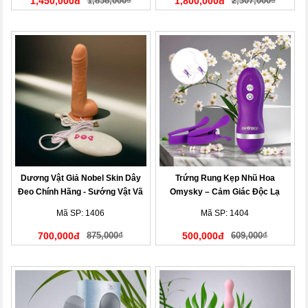
1,450,000đ
1,858,000₫
1,800,000đ
2,307,000₫
Dương Vật Giả Nobel Skin Dây
Trứng Rung Kẹp Nhũ Hoa
Đeo Chính Hãng - Sướng Vật Vã
Omysky – Cảm Giác Độc Lạ
Mã SP: 1406
Mã SP: 1404
700,000đ
875,000₫
500,000đ
609,000₫