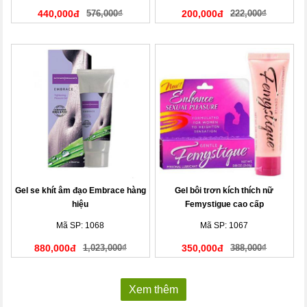
440,000đ
576,000₫
200,000đ
222,000₫
Gel se khít âm đạo Embrace hàng
Gel bôi trơn kích thích nữ
hiệu
Femystigue cao cấp
Mã SP: 1068
Mã SP: 1067
880,000đ
1,023,000₫
350,000đ
388,000₫
Xem thêm