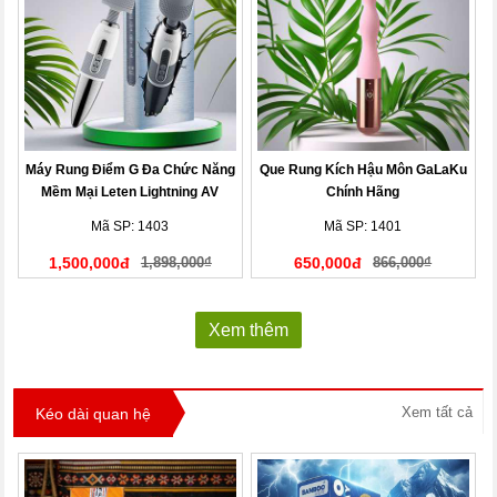
Máy Rung Điểm G Đa Chức Năng
Que Rung Kích Hậu Môn GaLaKu
Mềm Mại Leten Lightning AV
Chính Hãng
Stick
Mã SP: 1403
Mã SP: 1401
1,500,000đ
1,898,000₫
650,000đ
866,000₫
Xem thêm
Xem tất cả
Kéo dài quan hệ