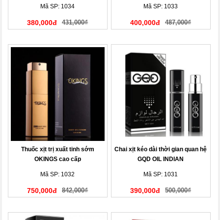
Mã SP: 1034
Mã SP: 1033
380,000đ
431,000₫
400,000đ
487,000₫
Thuốc xịt trị xuất tinh sớm
Chai xịt kéo dài thời gian quan hệ
OKINGS cao cấp
GQD OIL INDIAN
Mã SP: 1032
Mã SP: 1031
750,000đ
842,000₫
390,000đ
500,000₫