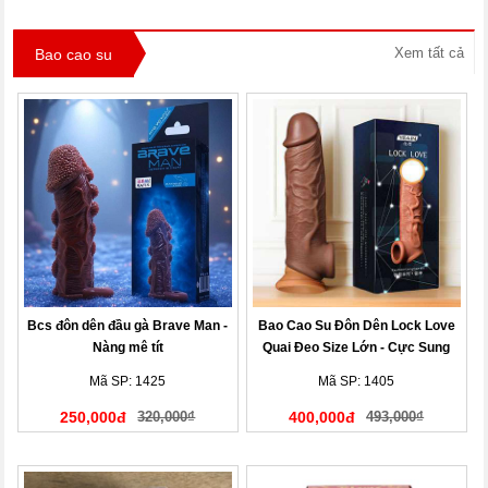
Xem tất cả
Bao cao su
Bcs đôn dên đầu gà Brave Man -
Bao Cao Su Đôn Dên Lock Love
Nàng mê tít
Quai Đeo Size Lớn - Cực Sung
Mã SP: 1425
Mã SP: 1405
250,000đ
320,000₫
400,000đ
493,000₫