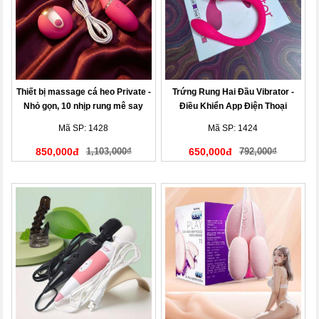
Thiết bị massage cá heo Private -
Trứng Rung Hai Đầu Vibrator -
Nhỏ gọn, 10 nhịp rung mê say
Điều Khiển App Điện Thoại
Mã SP: 1428
Mã SP: 1424
850,000đ
1,103,000₫
650,000đ
792,000₫