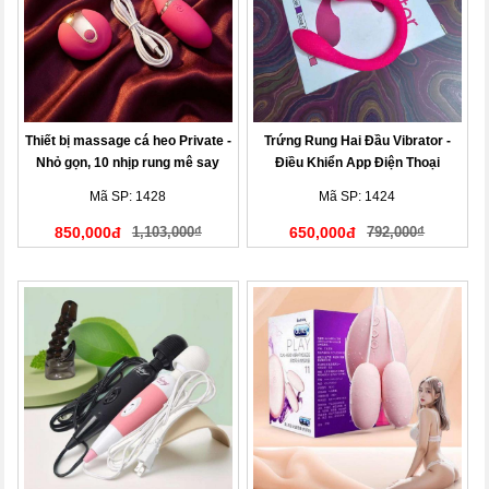
Thiết bị massage cá heo Private -
Trứng Rung Hai Đầu Vibrator -
Nhỏ gọn, 10 nhịp rung mê say
Điều Khiển App Điện Thoại
Mã SP: 1428
Mã SP: 1424
850,000đ
1,103,000₫
650,000đ
792,000₫