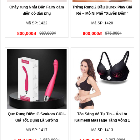
Chày rung Nhật Bản Fairy cắm
Trứng Rung 2 Đầu Durex Play Giá
điện có đầu phụ
Rẻ – Mô Ni Phê “Xuyên Đêm”
Mã SP: 1422
Mã SP: 1420
800,000đ
987,000₫
800,000đ
975,000₫
Que Rung Điểm G Svakom CiCi -
Tỏa Sáng Vẻ Tự Tin – Áo Lót
Giá Tốt, Đụng Là Sướng
Kaimeidi Massage Tăng Vòng 1
Mã SP: 1417
Mã SP: 1413