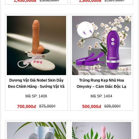
1,450,000đ
1,858,000₫
1,800,000đ
2,307,000₫
Dương Vật Giả Nobel Skin Dây
Trứng Rung Kẹp Nhũ Hoa
Đeo Chính Hãng - Sướng Vật Vã
Omysky – Cảm Giác Độc Lạ
Mã SP: 1406
Mã SP: 1404
700,000đ
875,000₫
500,000đ
609,000₫