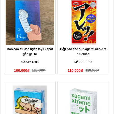
Bao cao su đeo ngón tay G-spot
Hộp bao cao su Sagami Are-Are
gân gai bi
10 chiếc
Mã SP: 1386
Mã SP: 1053
100,000đ
125,000₫
110,000đ
128,000₫