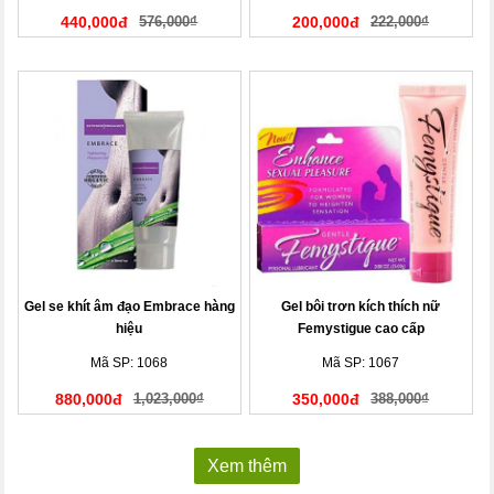
440,000đ
576,000₫
200,000đ
222,000₫
Gel se khít âm đạo Embrace hàng
Gel bôi trơn kích thích nữ
hiệu
Femystigue cao cấp
Mã SP: 1068
Mã SP: 1067
880,000đ
1,023,000₫
350,000đ
388,000₫
Xem thêm