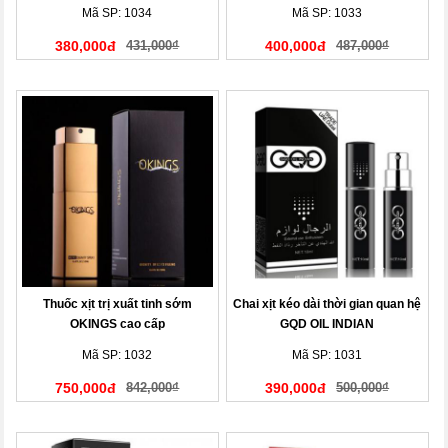
Mã SP: 1034
Mã SP: 1033
380,000đ
431,000₫
400,000đ
487,000₫
Thuốc xịt trị xuất tinh sớm
Chai xịt kéo dài thời gian quan hệ
OKINGS cao cấp
GQD OIL INDIAN
Mã SP: 1032
Mã SP: 1031
750,000đ
842,000₫
390,000đ
500,000₫