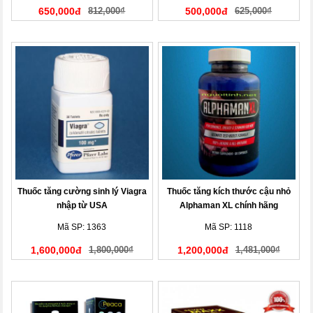
650,000đ
812,000₫
500,000đ
625,000₫
Thuốc tăng cường sinh lý Viagra
Thuốc tăng kích thước cậu nhỏ
nhập từ USA
Alphaman XL chính hãng
Mã SP: 1363
Mã SP: 1118
1,600,000đ
1,800,000₫
1,200,000đ
1,481,000₫