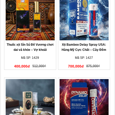
Thuốc xịt Sìn Sú Đế Vương chơi
Xịt Bamboo Delay Spray USA:
dai và khỏe – Vợ khoái
Hàng Mỹ Cực Chất – Cày Đêm
Không Mệt, Vợ Khen Hết Lời
Mã SP: 1429
Mã SP: 1427
400,000đ
512,000₫
700,000đ
875,000₫