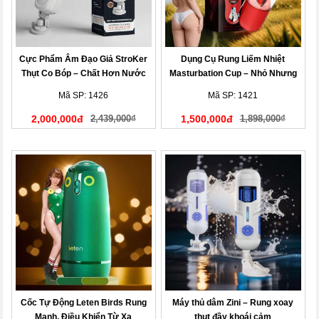
Cực Phẩm Âm Đạo Giả StroKer
Dụng Cụ Rung Liếm Nhiệt
Thụt Co Bóp – Chất Hơn Nước
Masturbation Cup – Nhỏ Nhưng
Cất
Mạnh!
Mã SP: 1426
Mã SP: 1421
2,000,000đ
2,439,000₫
1,500,000đ
1,898,000₫
Cốc Tự Động Leten Birds Rung
Máy thủ dâm Zini – Rung xoay
Mạnh, Điều Khiển Từ Xa
thụt đầy khoái cảm