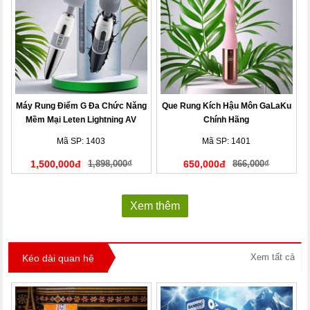
Máy Rung Điểm G Đa Chức Năng
Que Rung Kích Hậu Môn GaLaKu
Mềm Mại Leten Lightning AV
Chính Hãng
Stick
Mã SP: 1403
Mã SP: 1401
1,500,000đ
1,898,000₫
650,000đ
866,000₫
Xem thêm
Xem tất cả
Kéo dài quan hệ