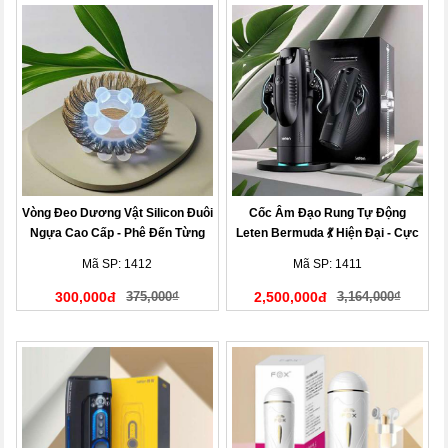
Vòng Đeo Dương Vật Silicon Đuôi
Cốc Âm Đạo Rung Tự Động
Ngựa Cao Cấp - Phê Đến Từng
Leten Bermuda 💃 Hiện Đại - Cực
Giây
Phê
Mã SP: 1412
Mã SP: 1411
300,000đ
375,000₫
2,500,000đ
3,164,000₫