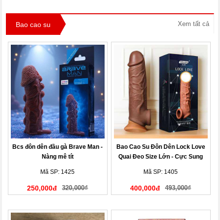
Xem tất cả
Bao cao su
Bcs đôn dên đầu gà Brave Man -
Bao Cao Su Đôn Dên Lock Love
Nàng mê tít
Quai Đeo Size Lớn - Cực Sung
Mã SP: 1425
Mã SP: 1405
250,000đ
320,000₫
400,000đ
493,000₫