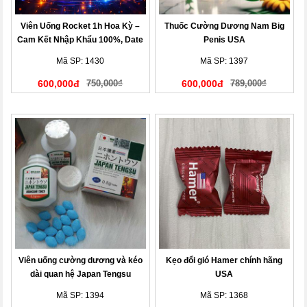
Viên Uống Rocket 1h Hoa Kỳ –
Thuốc Cường Dương Nam Big
Cam Kết Nhập Khẩu 100%, Date
Penis USA
Mới Nhất
Mã SP: 1430
Mã SP: 1397
600,000đ
750,000₫
600,000đ
789,000₫
Viên uống cường dương và kéo
Kẹo đổi gió Hamer chính hãng
dài quan hệ Japan Tengsu
USA
Mã SP: 1394
Mã SP: 1368