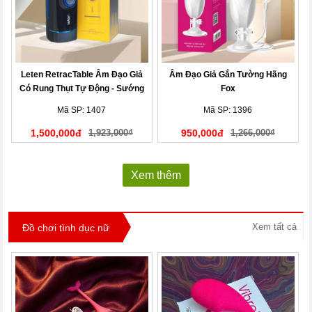
Leten RetracTable Âm Đạo Giả
Âm Đạo Giả Gắn Tường Hãng
Có Rung Thụt Tự Động - Sướng
Fox
Phê!
Mã SP: 1407
Mã SP: 1396
1,500,000đ
1,923,000₫
950,000đ
1,266,000₫
Xem thêm
Xem tất cả
Đồ chơi tình dục nữ