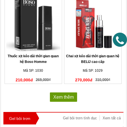
Thuốc xịt kéo dài thời gian quan
Chai xịt kéo dài thời gian quan hệ
hệ Boso Homme
BELIJ cao cấp
Mã SP: 1030
Mã SP: 1029
210,000đ
269,000₫
270,000đ
310,000₫
Xem thêm
Gel bôi trơn tình dục
Xem tất cả
Gel bôi trơn