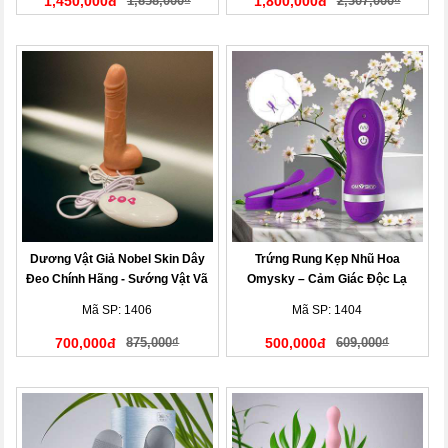
1,450,000đ
1,858,000₫
1,800,000đ
2,307,000₫
Dương Vật Giả Nobel Skin Dây
Trứng Rung Kẹp Nhũ Hoa
Đeo Chính Hãng - Sướng Vật Vã
Omysky – Cảm Giác Độc Lạ
Mã SP: 1406
Mã SP: 1404
700,000đ
875,000₫
500,000đ
609,000₫