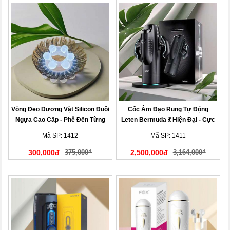
Vòng Đeo Dương Vật Silicon Đuôi
Cốc Âm Đạo Rung Tự Động
Ngựa Cao Cấp - Phê Đến Từng
Leten Bermuda 💃 Hiện Đại - Cực
Giây
Phê
Mã SP: 1412
Mã SP: 1411
300,000đ
375,000₫
2,500,000đ
3,164,000₫