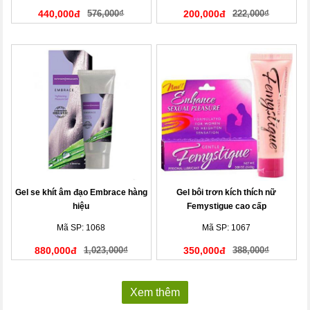
440,000đ
576,000₫
200,000đ
222,000₫
Gel se khít âm đạo Embrace hàng
Gel bôi trơn kích thích nữ
hiệu
Femystigue cao cấp
Mã SP: 1068
Mã SP: 1067
880,000đ
1,023,000₫
350,000đ
388,000₫
Xem thêm