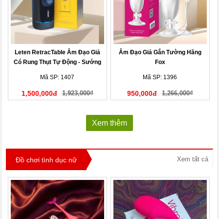
Leten RetracTable Âm Đạo Giả
Âm Đạo Giả Gắn Tường Hãng
Có Rung Thụt Tự Động - Sướng
Fox
Phê!
Mã SP: 1407
Mã SP: 1396
1,500,000đ
1,923,000₫
950,000đ
1,266,000₫
Xem thêm
Xem tất cả
Đồ chơi tình dục nữ