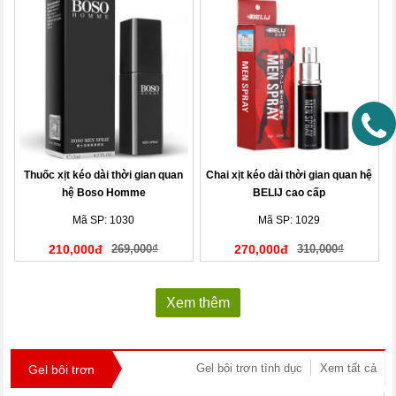
Thuốc xịt kéo dài thời gian quan
Chai xịt kéo dài thời gian quan hệ
hệ Boso Homme
BELIJ cao cấp
Mã SP: 1030
Mã SP: 1029
210,000đ
269,000₫
270,000đ
310,000₫
Xem thêm
Gel bôi trơn tình dục
Xem tất cả
Gel bôi trơn