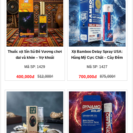
Thuốc xịt Sìn Sú Đế Vương chơi
Xịt Bamboo Delay Spray USA:
dai và khỏe – Vợ khoái
Hàng Mỹ Cực Chất – Cày Đêm
Không Mệt, Vợ Khen Hết Lời
Mã SP: 1429
Mã SP: 1427
400,000đ
512,000₫
700,000đ
875,000₫