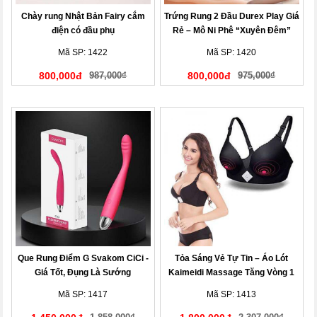
Chày rung Nhật Bản Fairy cắm
Trứng Rung 2 Đầu Durex Play Giá
điện có đầu phụ
Rẻ – Mô Ni Phê “Xuyên Đêm”
Mã SP: 1422
Mã SP: 1420
800,000đ
987,000₫
800,000đ
975,000₫
Que Rung Điểm G Svakom CiCi -
Tỏa Sáng Vẻ Tự Tin – Áo Lót
Giá Tốt, Đụng Là Sướng
Kaimeidi Massage Tăng Vòng 1
Mã SP: 1417
Mã SP: 1413