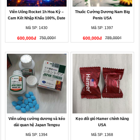
Viên Uống Rocket 1h Hoa Kỳ –
Thuốc Cường Dương Nam Big
Cam Kết Nhập Khẩu 100%, Date
Penis USA
Mới Nhất
Mã SP: 1430
Mã SP: 1397
600,000đ
750,000₫
600,000đ
789,000₫
Viên uống cường dương và kéo
Kẹo đổi gió Hamer chính hãng
dài quan hệ Japan Tengsu
USA
Mã SP: 1394
Mã SP: 1368