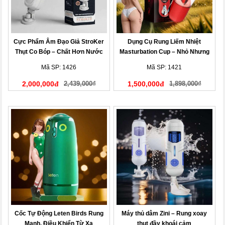
Cực Phẩm Âm Đạo Giả StroKer
Dụng Cụ Rung Liếm Nhiệt
Thụt Co Bóp – Chất Hơn Nước
Masturbation Cup – Nhỏ Nhưng
Cất
Mạnh!
Mã SP: 1426
Mã SP: 1421
2,000,000đ
2,439,000₫
1,500,000đ
1,898,000₫
Cốc Tự Động Leten Birds Rung
Máy thủ dâm Zini – Rung xoay
Mạnh, Điều Khiển Từ Xa
thụt đầy khoái cảm