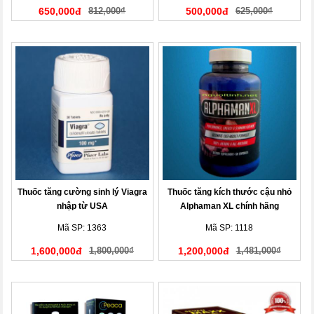
650,000đ
812,000₫
500,000đ
625,000₫
Thuốc tăng cường sinh lý Viagra
Thuốc tăng kích thước cậu nhỏ
nhập từ USA
Alphaman XL chính hãng
Mã SP: 1363
Mã SP: 1118
1,600,000đ
1,800,000₫
1,200,000đ
1,481,000₫