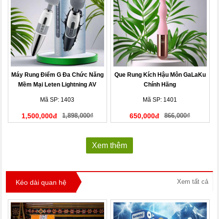
Máy Rung Điểm G Đa Chức Năng
Que Rung Kích Hậu Môn GaLaKu
Mềm Mại Leten Lightning AV
Chính Hãng
Stick
Mã SP: 1403
Mã SP: 1401
1,500,000đ
1,898,000₫
650,000đ
866,000₫
Xem thêm
Xem tất cả
Kéo dài quan hệ