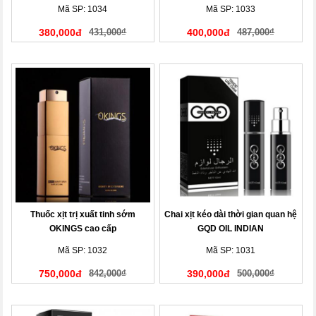
Mã SP: 1034
Mã SP: 1033
380,000đ
431,000₫
400,000đ
487,000₫
Thuốc xịt trị xuất tinh sớm
Chai xịt kéo dài thời gian quan hệ
OKINGS cao cấp
GQD OIL INDIAN
Mã SP: 1032
Mã SP: 1031
750,000đ
842,000₫
390,000đ
500,000₫