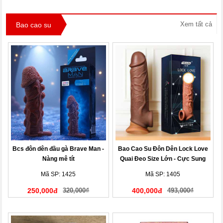
Xem tất cả
Bao cao su
Bcs đôn dên đầu gà Brave Man -
Bao Cao Su Đôn Dên Lock Love
Nàng mê tít
Quai Đeo Size Lớn - Cực Sung
Mã SP: 1425
Mã SP: 1405
250,000đ
320,000₫
400,000đ
493,000₫