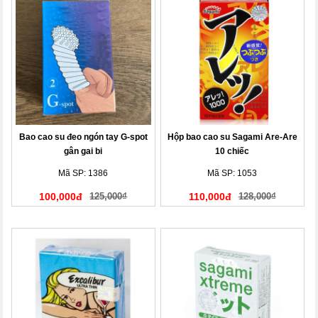
Bao cao su đeo ngón tay G-spot
Hộp bao cao su Sagami Are-Are
gân gai bi
10 chiếc
Mã SP: 1386
Mã SP: 1053
100,000đ
125,000₫
110,000đ
128,000₫