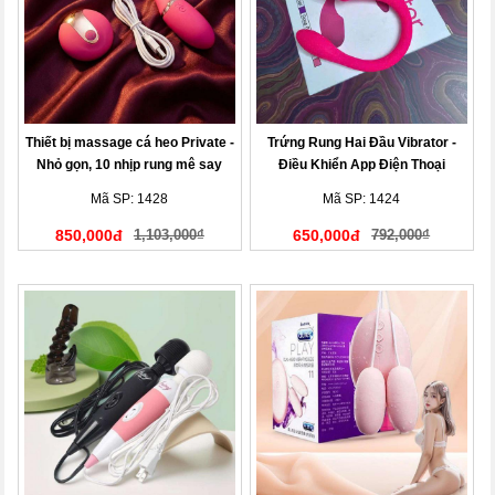
Thiết bị massage cá heo Private -
Trứng Rung Hai Đầu Vibrator -
Nhỏ gọn, 10 nhịp rung mê say
Điều Khiển App Điện Thoại
Mã SP: 1428
Mã SP: 1424
850,000đ
1,103,000₫
650,000đ
792,000₫