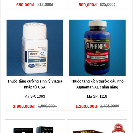
650,000đ
812,000₫
500,000đ
625,000₫
Thuốc tăng cường sinh lý Viagra
Thuốc tăng kích thước cậu nhỏ
nhập từ USA
Alphaman XL chính hãng
Mã SP: 1363
Mã SP: 1118
1,600,000đ
1,800,000₫
1,200,000đ
1,481,000₫