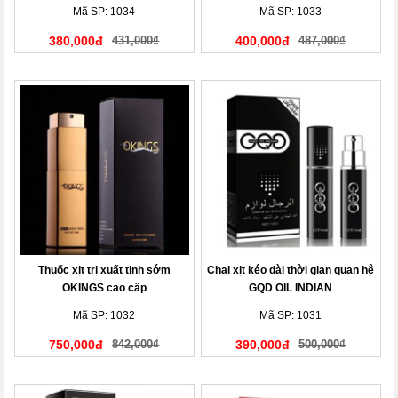
Mã SP: 1034
Mã SP: 1033
380,000đ
431,000₫
400,000đ
487,000₫
Thuốc xịt trị xuất tinh sớm
Chai xịt kéo dài thời gian quan hệ
OKINGS cao cấp
GQD OIL INDIAN
Mã SP: 1032
Mã SP: 1031
750,000đ
842,000₫
390,000đ
500,000₫