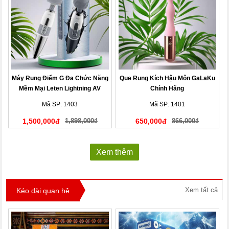
Máy Rung Điểm G Đa Chức Năng
Que Rung Kích Hậu Môn GaLaKu
Mềm Mại Leten Lightning AV
Chính Hãng
Stick
Mã SP: 1403
Mã SP: 1401
1,500,000đ
1,898,000₫
650,000đ
866,000₫
Xem thêm
Xem tất cả
Kéo dài quan hệ