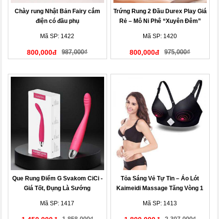
Chày rung Nhật Bản Fairy cắm
Trứng Rung 2 Đầu Durex Play Giá
điện có đầu phụ
Rẻ – Mô Ni Phê “Xuyên Đêm”
Mã SP: 1422
Mã SP: 1420
800,000đ
987,000₫
800,000đ
975,000₫
Que Rung Điểm G Svakom CiCi -
Tỏa Sáng Vẻ Tự Tin – Áo Lót
Giá Tốt, Đụng Là Sướng
Kaimeidi Massage Tăng Vòng 1
Mã SP: 1417
Mã SP: 1413