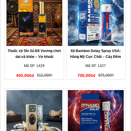
Thuốc xịt Sìn Sú Đế Vương chơi
Xịt Bamboo Delay Spray USA:
dai và khỏe – Vợ khoái
Hàng Mỹ Cực Chất – Cày Đêm
Không Mệt, Vợ Khen Hết Lời
Mã SP: 1429
Mã SP: 1427
400,000đ
512,000₫
700,000đ
875,000₫