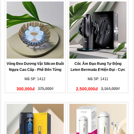
Vòng Đeo Dương Vật Silicon Đuôi
Cốc Âm Đạo Rung Tự Động
Ngựa Cao Cấp - Phê Đến Từng
Leten Bermuda 💃 Hiện Đại - Cực
Giây
Phê
Mã SP: 1412
Mã SP: 1411
300,000đ
375,000₫
2,500,000đ
3,164,000₫