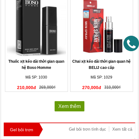
Thuốc xịt kéo dài thời gian quan
Chai xịt kéo dài thời gian quan hệ
hệ Boso Homme
BELIJ cao cấp
Mã SP: 1030
Mã SP: 1029
210,000đ
269,000₫
270,000đ
310,000₫
Xem thêm
Gel bôi trơn tình dục
Xem tất cả
Gel bôi trơn