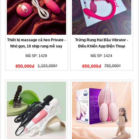
Thiết bị massage cá heo Private -
Trứng Rung Hai Đầu Vibrator -
Nhỏ gọn, 10 nhịp rung mê say
Điều Khiển App Điện Thoại
Mã SP: 1428
Mã SP: 1424
850,000đ
1,103,000₫
650,000đ
792,000₫