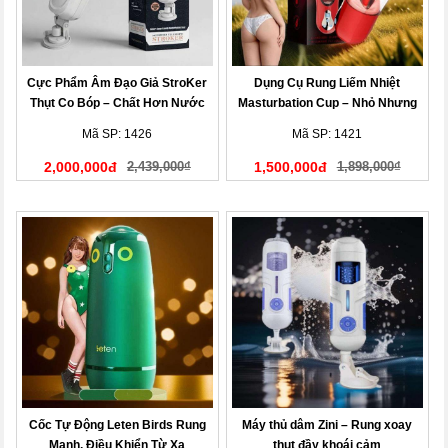
Cực Phẩm Âm Đạo Giả StroKer
Dụng Cụ Rung Liếm Nhiệt
Thụt Co Bóp – Chất Hơn Nước
Masturbation Cup – Nhỏ Nhưng
Cất
Mạnh!
Mã SP: 1426
Mã SP: 1421
2,000,000đ
2,439,000₫
1,500,000đ
1,898,000₫
Cốc Tự Động Leten Birds Rung
Máy thủ dâm Zini – Rung xoay
Mạnh, Điều Khiển Từ Xa
thụt đầy khoái cảm