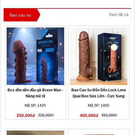
Xem tất cả
Bao cao su
Bcs đôn dên đầu gà Brave Man -
Bao Cao Su Đôn Dên Lock Love
Nàng mê tít
Quai Đeo Size Lớn - Cực Sung
Mã SP: 1425
Mã SP: 1405
250,000đ
320,000₫
400,000đ
493,000₫