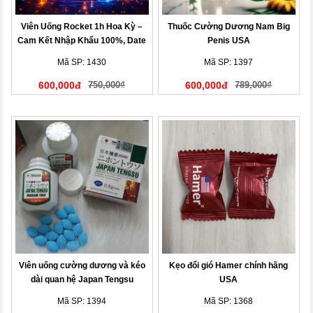
Viên Uống Rocket 1h Hoa Kỳ –
Thuốc Cường Dương Nam Big
Cam Kết Nhập Khẩu 100%, Date
Penis USA
Mới Nhất
Mã SP: 1430
Mã SP: 1397
600,000đ
750,000₫
600,000đ
789,000₫
Viên uống cường dương và kéo
Kẹo đổi gió Hamer chính hãng
dài quan hệ Japan Tengsu
USA
Mã SP: 1394
Mã SP: 1368