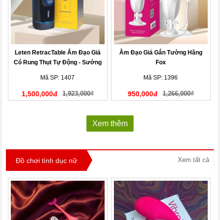
Leten RetracTable Âm Đạo Giả
Âm Đạo Giả Gắn Tường Hãng
Có Rung Thụt Tự Động - Sướng
Fox
Phê!
Mã SP: 1407
Mã SP: 1396
1,500,000đ
1,923,000₫
950,000đ
1,266,000₫
Xem thêm
Xem tất cả
Đồ chơi tình dục nữ