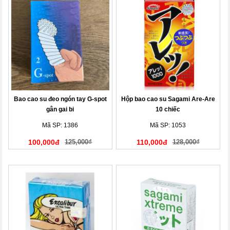
Bao cao su đeo ngón tay G-spot
Hộp bao cao su Sagami Are-Are
gân gai bi
10 chiếc
Mã SP: 1386
Mã SP: 1053
100,000đ
125,000₫
110,000đ
128,000₫