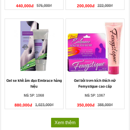
440,000đ
576,000₫
200,000đ
222,000₫
Gel se khít âm đạo Embrace hàng
Gel bôi trơn kích thích nữ
hiệu
Femystigue cao cấp
Mã SP: 1068
Mã SP: 1067
880,000đ
1,023,000₫
350,000đ
388,000₫
Xem thêm