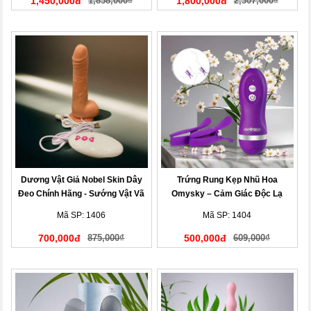
1,450,000đ
1,858,000₫
1,800,000đ
2,307,000₫
Dương Vật Giả Nobel Skin Dây
Trứng Rung Kẹp Nhũ Hoa
Đeo Chính Hãng - Sướng Vật Vã
Omysky – Cảm Giác Độc Lạ
Mã SP: 1406
Mã SP: 1404
700,000đ
875,000₫
500,000đ
609,000₫