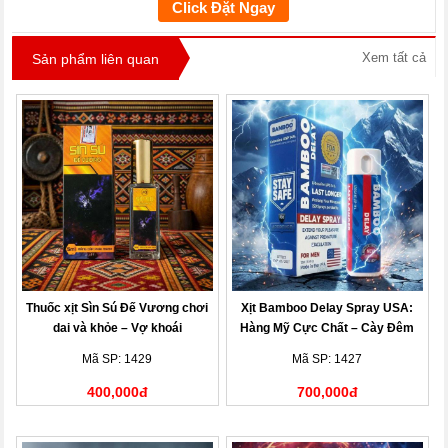
Click Đặt Ngay
Xem tất cả
Sản phẩm liên quan
Thuốc xịt Sìn Sú Đế Vương chơi
Xịt Bamboo Delay Spray USA:
dai và khỏe – Vợ khoái
Hàng Mỹ Cực Chất – Cày Đêm
Không Mệt, Vợ Khen Hết Lời
Mã SP: 1429
Mã SP: 1427
400,000đ
700,000đ