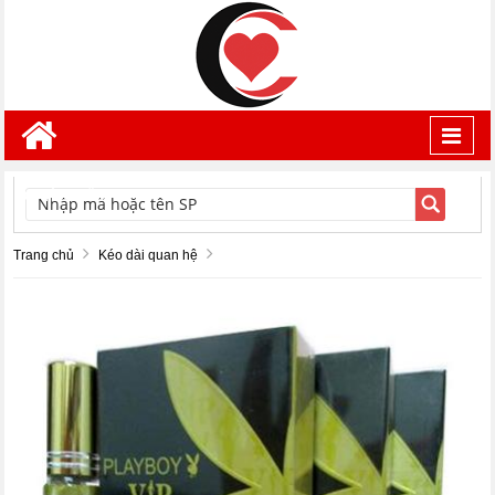
Toggl
navig
TÌM KIẾM
Trang chủ
Kéo dài quan hệ