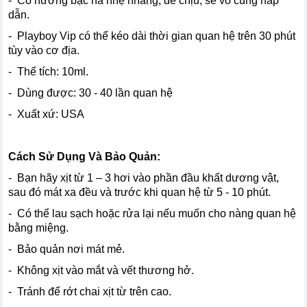
- Có hương bạc hà nhẹ nhàng, dễ chịu, sẽ vô cùng hấp
dẫn.
- Playboy Vip có thể kéo dài thời gian quan hệ trên 30 phút
tùy vào cơ địa.
- Thể tích: 10ml.
- Dùng được: 30 - 40 lần quan hệ
- Xuất xứ: USA
Cách Sử Dụng Và Bảo Quản:
- Bạn hãy xịt từ 1 – 3 hơi vào phần đầu khất dương vật,
sau đó mát xa đều và trước khi quan hệ từ 5 - 10 phút.
- Có thể lau sạch hoặc rửa lại nếu muốn cho nàng quan hệ
bằng miệng.
- Bảo quản nơi mát mẻ.
- Không xịt vào mắt và vết thương hở.
- Tránh để rớt chai xịt từ trên cao.