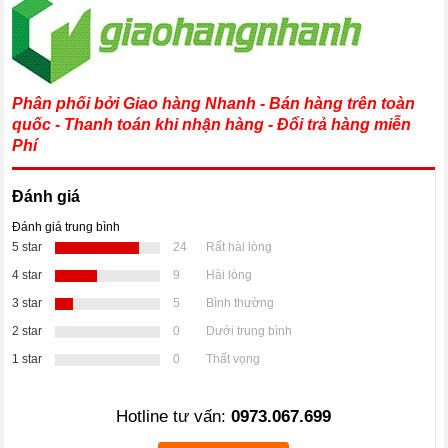
Phân phối bởi Giao hàng Nhanh - Bán hàng trên toàn
quốc - Thanh toán khi nhận hàng - Đổi trả hàng miễn
Phí
Đánh giá
Đánh giá trung bình
5 star
24
Rất hài lòng
4 star
9
Hài lòng
3 star
5
Bình thường
2 star
0
Dưới trung bình
1 star
0
Thất vọng
Hotline tư vấn:
0973.067.699