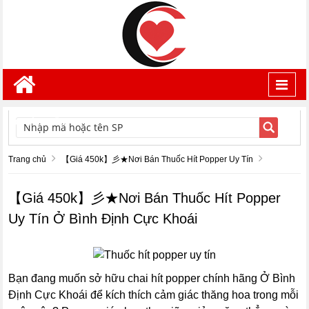
Toggl
navig
TÌM KIẾM
Trang chủ
【Giá 450k】彡★Nơi Bán Thuốc Hít Popper Uy Tín
【Giá 450k】彡★Nơi Bán Thuốc Hít Popper
Uy Tín Ở Bình Định Cực Khoái
Bạn đang muốn sở hữu chai hít popper chính hãng Ở Bình
Định Cực Khoái để kích thích cảm giác thăng hoa trong mỗi