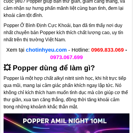
cuộc yêu? Popper giúp bạn thư giãn, giảm căng thẳng, và
cảm nhận sự hưng phấn mãnh liệt cùng bạn tình, đem lại
khoái cảm tột đỉnh.
Popper Ở Bình Định Cực Khoái, bạn đã tìm thấy nơi duy
nhất chuyên bán Popper kích thích chất lượng cao, uy tín
nhất trên thị trường Việt Nam.
Xem tại
chotinhyeu.com
- Hotline:
0969.833.069
-
0973.067.699
💥
Popper dùng để làm gì?
Popper là một hợp chất alkyl nitrit sinh học, khi hít trực tiếp
qua mũi, mang lại cảm giác phấn khích ngay lập tức. Nó
không chỉ kích thích ham muốn tình dục mà còn giúp cơ thể
thư giãn, xua tan căng thẳng, đồng thời tăng khoái cảm
trong những khoảnh khắc thân mật.