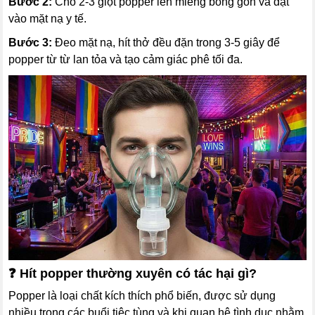
Bước 2:
Cho 2-3 giọt popper lên miếng bông gòn và đặt
vào mặt nạ y tế.
Bước 3:
Đeo mặt nạ, hít thở đều đặn trong 3-5 giây để
popper từ từ lan tỏa và tạo cảm giác phê tối đa.
❓ Hít popper thường xuyên có tác hại gì?
Popper là loại chất kích thích phổ biến, được sử dụng
nhiều trong các buổi tiệc tùng và khi quan hệ tình dục nhằm