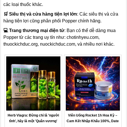
các loại thuốc khác.
🛒 Siêu thị và cửa hàng tiện lợi lớn
: Các siêu thị và cửa
hàng tiện lợi cũng phân phối Popper chính hãng.
💻 Trang thương mại điện tử
: Bạn có thể dễ dàng mua
Popper từ các trang uy tín như: chotinhyeu.com,
thuockichduc.org, nuockichduc.com, và nhiều nơi khác.
Herb Viagra: Đừng chỉ là 'người
Viên Uống Rocket 1h Hoa Kỳ –
tình', hãy là một 'Quân vương'
Cam Kết Nhập Khẩu 100%, Date
Mới Nhất