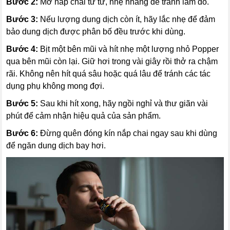
Bước 2:
Mở nắp chai từ từ, nhẹ nhàng để tránh làm đổ.
Bước 3:
Nếu lượng dung dịch còn ít, hãy lắc nhẹ để đảm
bảo dung dịch được phân bố đều trước khi dùng.
Bước 4:
Bịt một bên mũi và hít nhẹ một lượng nhỏ Popper
qua bên mũi còn lại. Giữ hơi trong vài giây rồi thở ra chậm
rãi. Không nên hít quá sâu hoặc quá lâu để tránh các tác
dụng phụ không mong đợi.
Bước 5:
Sau khi hít xong, hãy ngồi nghỉ và thư giãn vài
phút để cảm nhận hiệu quả của sản phẩm.
Bước 6:
Đừng quên đóng kín nắp chai ngay sau khi dùng
để ngăn dung dịch bay hơi.