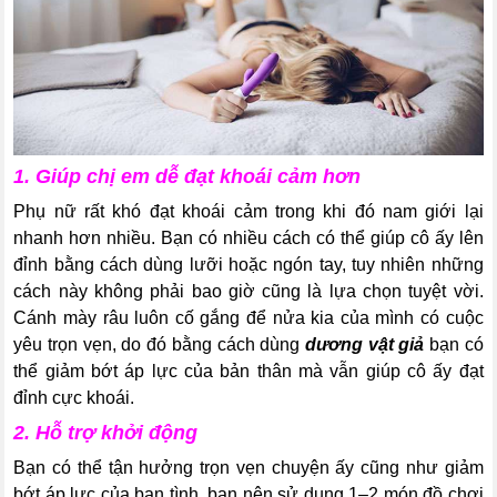
1. Giúp chị em dễ đạt khoái cảm hơn
Phụ nữ rất khó đạt khoái cảm trong khi đó nam giới lại
nhanh hơn nhiều. Bạn có nhiều cách
có thể giúp cô ấy lên
đỉnh bằng cách dùng lưỡi hoặc ngón tay, tuy nhiên những
cách này không phải bao giờ cũng là lựa chọn tuyệt vời.
Cánh mày râu luôn cố gắng để nửa kia của mình có cuộc
yêu trọn vẹn, do đó bằng cách dùng
dương vật giả
bạn có
thể giảm bớt áp lực của bản thân mà vẫn giúp cô ấy đạt
đỉnh cực khoái.
2. Hỗ trợ khởi động
Bạn có thể tận hưởng trọn vẹn chuyện ấy cũng như giảm
bớt áp lực của bạn tình, bạn nên sử dụng 1–2 món đồ chơi