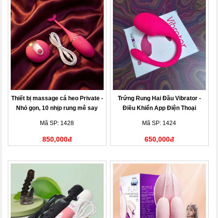
Thiết bị massage cá heo Private -
Trứng Rung Hai Đầu Vibrator -
Nhỏ gọn, 10 nhịp rung mê say
Điều Khiển App Điện Thoại
Mã SP: 1428
Mã SP: 1424
850,000đ
650,000đ