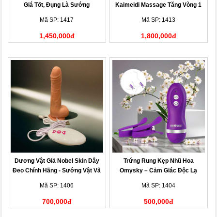
Giá Tốt, Đụng Là Sướng
Kaimeidi Massage Tăng Vòng 1
Mã SP: 1417
Mã SP: 1413
1,450,000đ
1,800,000đ
Dương Vật Giả Nobel Skin Dây
Trứng Rung Kẹp Nhũ Hoa
Đeo Chính Hãng - Sướng Vật Vã
Omysky – Cảm Giác Độc Lạ
Mã SP: 1406
Mã SP: 1404
700,000đ
500,000đ