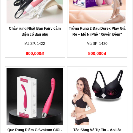
Chày rung Nhật Bản Fairy cắm
Trứng Rung 2 Đầu Durex Play Giá
điện có đầu phụ
Rẻ – Mô Ni Phê “Xuyên Đêm”
Mã SP: 1422
Mã SP: 1420
800,000đ
800,000đ
Que Rung Điểm G Svakom CiCi -
Tỏa Sáng Vẻ Tự Tin – Áo Lót