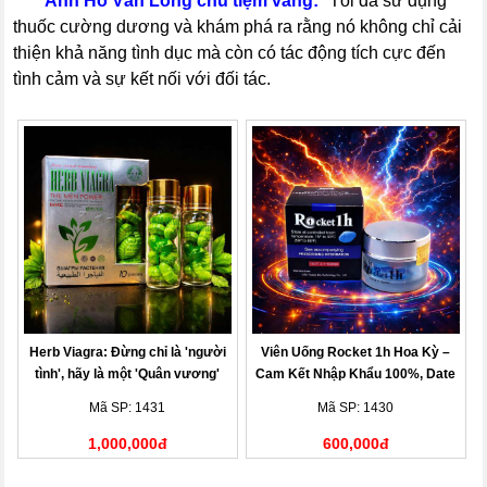
-----
Anh Hồ Vân Long chủ tiệm vàng:
"Tôi đã sử dụng
thuốc cường dương và khám phá ra rằng nó không chỉ cải
thiện khả năng tình dục mà còn có tác động tích cực đến
tình cảm và sự kết nối với đối tác.
Herb Viagra: Đừng chỉ là 'người
Viên Uống Rocket 1h Hoa Kỳ –
tình', hãy là một 'Quân vương'
Cam Kết Nhập Khẩu 100%, Date
Mới Nhất
Mã SP: 1431
Mã SP: 1430
1,000,000đ
600,000đ