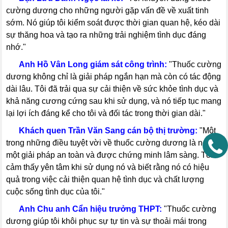
cường dương cho những người gặp vấn đề về xuất tinh
sớm. Nó giúp tôi kiểm soát được thời gian quan hệ, kéo dài
sự thăng hoa và tạo ra những trải nghiệm tình dục đáng
nhớ."
-----
Anh Hồ Vân Long giám sát công trình:
"Thuốc cường
dương không chỉ là giải pháp ngắn hạn mà còn có tác động
dài lâu. Tôi đã trải qua sự cải thiện về sức khỏe tình dục và
khả năng cương cứng sau khi sử dụng, và nó tiếp tục mang
lại lợi ích đáng kể cho tôi và đối tác trong thời gian dài."
-----
Khách quen Trần Văn Sang cán bộ thị trường:
"Một
trong những điều tuyệt vời về thuốc cường dương là nó là
một giải pháp an toàn và được chứng minh lâm sàng. Tôi
cảm thấy yên tâm khi sử dụng nó và biết rằng nó có hiệu
quả trong việc cải thiện quan hệ tình dục và chất lượng
cuộc sống tình dục của tôi."
-----
Anh Chu anh Cẩn hiệu trưởng THPT:
"Thuốc cường
dương giúp tôi khôi phục sự tự tin và sự thoải mái trong