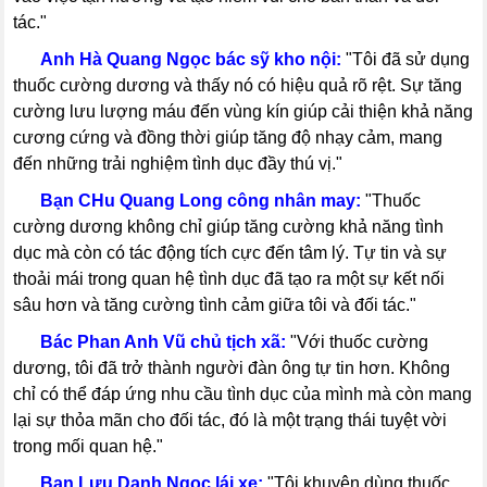
tác."
-----
Anh Hà Quang Ngọc bác sỹ kho nội:
"Tôi đã sử dụng
thuốc cường dương và thấy nó có hiệu quả rõ rệt. Sự tăng
cường lưu lượng máu đến vùng kín giúp cải thiện khả năng
cương cứng và đồng thời giúp tăng độ nhạy cảm, mang
đến những trải nghiệm tình dục đầy thú vị."
-----
Bạn CHu Quang Long công nhân may:
"Thuốc
cường dương không chỉ giúp tăng cường khả năng tình
dục mà còn có tác động tích cực đến tâm lý. Tự tin và sự
thoải mái trong quan hệ tình dục đã tạo ra một sự kết nối
sâu hơn và tăng cường tình cảm giữa tôi và đối tác."
-----
Bác Phan Anh Vũ chủ tịch xã:
"Với thuốc cường
dương, tôi đã trở thành người đàn ông tự tin hơn. Không
chỉ có thể đáp ứng nhu cầu tình dục của mình mà còn mang
lại sự thỏa mãn cho đối tác, đó là một trạng thái tuyệt vời
trong mối quan hệ."
-----
Bạn Lưu Danh Ngọc lái xe:
"Tôi khuyên dùng thuốc