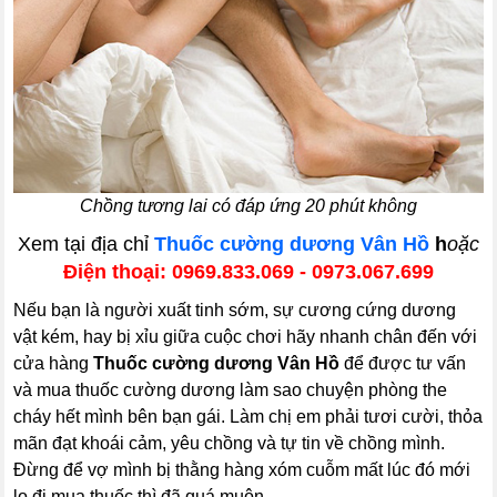
Chồng tương lai có đáp ứng 20 phút không
Xem tại địa chỉ
Thuốc cường dương Vân Hồ
h
oặc
Điện thoại: 0969.833.069 - 0973.067.699
Nếu bạn là người xuất tinh sớm, sự cương cứng dương
vật kém, hay bị xỉu giữa cuộc chơi hãy nhanh chân đến với
cửa hàng
Thuốc cường dương Vân Hồ
để được tư vấn
và mua thuốc cường dương làm sao chuyện phòng the
cháy hết mình bên bạn gái. Làm chị em phải tươi cười, thỏa
mãn đạt khoái cảm, yêu chồng và tự tin về chồng mình.
Đừng để vợ mình bị thằng hàng xóm cuỗm mất lúc đó mới
lọ đi mua thuốc thì đã quá muộn.