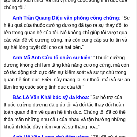
tạo ra sự kích thích và thú vị trong cuộc sống tình dục của
chúng tôi."
-----
Anh Trần Quang Diệu văn phòng công chứng:
"Sự
hiệu quả của thuốc cường dương đã tạo ra sự thay đổi to
lớn trong quan hệ của tôi. Nó không chỉ giúp tôi vượt qua
các vấn đề về cương cứng, mà còn cung cấp sự tự tin và
sự hài lòng tuyệt đối cho cả hai bên."
-----
Anh Mã Anh Cửu tổ chức sự kiện:
"Thuốc cường
dương không chỉ làm tăng khả năng cương cứng, mà còn
có tác động tích cực đến sự kiểm soát và sự tự chủ trong
quan hệ tình dục. Điều này mang lại sự thoải mái và sự an
tâm trong cuộc sống tình dục của tôi."
-----
Bác Lò Văn Khải bác sỹ đa khoa:
"Sự hỗ trợ của
thuốc cường dương đã giúp tôi và đối tác thay đổi hoàn
toàn quan điểm về quan hệ tình dục. Chúng tôi đã có thể
thỏa mãn những nhu cầu của nhau và tận hưởng những
khoảnh khắc đầy niềm vui và sự thăng hoa."