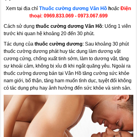
Xem tại địa chỉ
Thuốc cường dương Vân Hồ
h
oặc
Điện
thoại: 0969.833.069
- 0973.067.699
Cách sử dụng
thuốc cường dương Vân Hồ
: Uống 1 viên
trước khi quan hệ khoảng 20 đến 30 phút.
Tác dụng của
thuốc cường dương
: Sau khoảng 30 phút
thuốc cường dương phát huy tác dụng làm dương vật
cương cứng, chống xuất tinh sớm, làm to dương vật, tăng
sự khoái cảm, không bị xỉu đi khi ngắt quãng yêu. Ngoài ra
thuốc cường dương bán tại Vân Hồ tăng cường sức khỏe
nam giới, bổ thận, tăng ham muốn tình dục, tuyệt đối không
có tác dụng phụ hay ảnh hưởng đến sức khỏe và sinh sản.