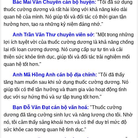
-----
Bác Mai Văn Chuyên cán bộ huyện:
"Tôi đã sử dụng
thuốc cường dương và rất hài lòng với khả năng kéo dài
quan hệ của mình. Nó giúp tôi và đối tác có thời gian tận
hưởng hơn, tạo ra những kỷ niệm đáng nhớ."
-----
Anh Trần Văn Thư chuyên viên sở:
"Một trong những
lợi ích tuyệt vời của thuốc cường dương là khả năng chống
lại rối loạn cương dương. Nó cung cấp sự tự tin và cải
thiện sức khỏe tình dục, giúp tôi và đối tác trải nghiệm mối
quan hệ tốt hơn."
-----
Anh Mã Hồng Anh cán bộ địa chính:
"Tôi đã thấy
tăng ham muốn sau khi sử dụng thuốc cường dương. Nó
giúp tôi có thể tận hưởng và tham gia vào hoạt động tình
dục với sự hứng thú và sự tập trung tốt hơn."
-----
Bạn Đỗ Văn Đạt cán bộ văn hoá:
"Thuốc cường
dương đã tăng cường sinh lực và năng lượng cho tôi. Nhờ
nó, tôi cảm thấy sảng khoái hơn và có thể duy trì mức độ
sức khỏe cao trong quan hệ tình dục."