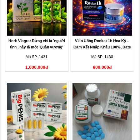
Herb Viagra: Đừng chỉ là 'người
Viên Uống Rocket 1h Hoa Kỳ –
tình', hãy là một 'Quân vương'
Cam Kết Nhập Khẩu 100%, Date
Mới Nhất
Mã SP: 1431
Mã SP: 1430
1,000,000đ
600,000đ