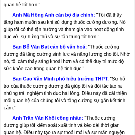
quan hệ tốt hơn."
-----
Anh Mã Hồng Anh cán bộ địa chính:
"Tôi đã thấy
tăng ham muốn sau khi sử dụng thuốc cường dương. Nó
giúp tôi có thể tận hưởng và tham gia vào hoạt động tình
dục với sự hứng thú và sự tập trung tốt hơn."
-----
Bạn Đỗ Văn Đạt cán bộ văn hoá:
"Thuốc cường
dương đã tăng cường sinh lực và năng lượng cho tôi. Nhờ
nó, tôi cảm thấy sảng khoái hơn và có thể duy trì mức độ
sức khỏe cao trong quan hệ tình dục."
-----
Bạn Cao Văn Minh phó hiệu trưởng THPT:
"Sự hỗ
trợ của thuốc cường dương đã giúp tôi và đối tác tạo ra
những trải nghiệm tình dục hài lòng. Điều này đã cải thiện
mối quan hệ của chúng tôi và tăng cường sự gắn kết tình
cảm."
-----
Anh Trân Văn Khôi công nhân:
"Thuốc cường
dương giúp tôi kiểm soát xuất tinh và kéo dài thời gian
quan hệ. Điều này tạo ra sự thoải mái và sự mãn nguyện