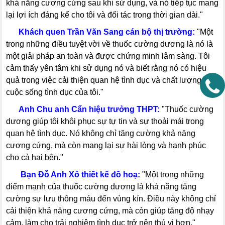
khả năng cương cứng sau khi sử dụng, và nó tiếp tục mang
lại lợi ích đáng kể cho tôi và đối tác trong thời gian dài."
-----
Khách quen Trần Văn Sang cán bộ thị trường:
"Một
trong những điều tuyệt vời về thuốc cường dương là nó là
một giải pháp an toàn và được chứng minh lâm sàng. Tôi
cảm thấy yên tâm khi sử dụng nó và biết rằng nó có hiệu
quả trong việc cải thiện quan hệ tình dục và chất lượng
cuộc sống tình dục của tôi."
-----
Anh Chu anh Cẩn hiệu trưởng THPT:
"Thuốc cường
dương giúp tôi khôi phục sự tự tin và sự thoải mái trong
quan hệ tình dục. Nó không chỉ tăng cường khả năng
cương cứng, mà còn mang lại sự hài lòng và hạnh phúc
cho cả hai bên."
-----
Bạn Đỗ Anh Xô thiết kế đồ hoạ:
"Một trong những
điểm mạnh của thuốc cường dương là khả năng tăng
cường sự lưu thông máu đến vùng kín. Điều này không chỉ
cải thiện khả năng cương cứng, mà còn giúp tăng độ nhạy
cảm, làm cho trải nghiệm tình dục trở nên thú vị hơn."