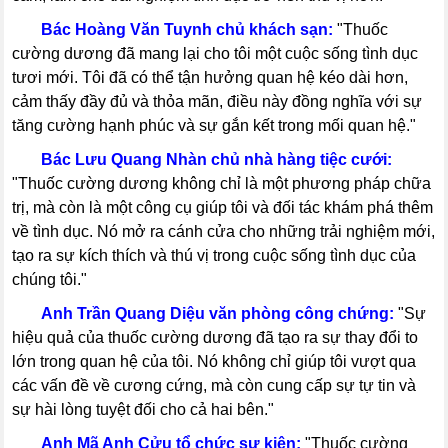
-----
Bác Hoàng Văn Tuynh chủ khách sạn:
"Thuốc
cường dương đã mang lại cho tôi một cuộc sống tình dục
tươi mới. Tôi đã có thể tận hưởng quan hệ kéo dài hơn,
cảm thấy đầy đủ và thỏa mãn, điều này đồng nghĩa với sự
tăng cường hạnh phúc và sự gắn kết trong mối quan hệ."
-----
Bác Lưu Quang Nhàn chủ nhà hàng tiệc cưới:
"Thuốc cường dương không chỉ là một phương pháp chữa
trị, mà còn là một công cụ giúp tôi và đối tác khám phá thêm
về tình dục. Nó mở ra cánh cửa cho những trải nghiệm mới,
tạo ra sự kích thích và thú vị trong cuộc sống tình dục của
chúng tôi."
-----
Anh Trần Quang Diệu văn phòng công chứng:
"Sự
hiệu quả của thuốc cường dương đã tạo ra sự thay đổi to
lớn trong quan hệ của tôi. Nó không chỉ giúp tôi vượt qua
các vấn đề về cương cứng, mà còn cung cấp sự tự tin và
sự hài lòng tuyệt đối cho cả hai bên."
-----
Anh Mã Anh Cửu tổ chức sự kiện:
"Thuốc cường