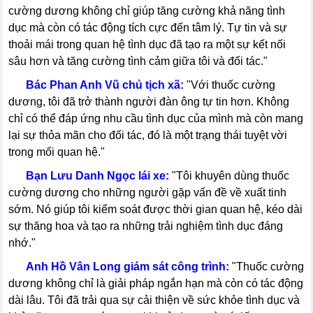
cường dương không chỉ giúp tăng cường khả năng tình
dục mà còn có tác động tích cực đến tâm lý. Tự tin và sự
thoải mái trong quan hệ tình dục đã tạo ra một sự kết nối
sâu hơn và tăng cường tình cảm giữa tôi và đối tác."
-----
Bác Phan Anh Vũ chủ tịch xã:
"Với thuốc cường
dương, tôi đã trở thành người đàn ông tự tin hơn. Không
chỉ có thể đáp ứng nhu cầu tình dục của mình mà còn mang
lại sự thỏa mãn cho đối tác, đó là một trạng thái tuyệt vời
trong mối quan hệ."
-----
Bạn Lưu Danh Ngọc lái xe:
"Tôi khuyên dùng thuốc
cường dương cho những người gặp vấn đề về xuất tinh
sớm. Nó giúp tôi kiểm soát được thời gian quan hệ, kéo dài
sự thăng hoa và tạo ra những trải nghiệm tình dục đáng
nhớ."
-----
Anh Hồ Vân Long giám sát công trình:
"Thuốc cường
dương không chỉ là giải pháp ngắn hạn mà còn có tác động
dài lâu. Tôi đã trải qua sự cải thiện về sức khỏe tình dục và