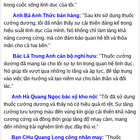
trong cuộc sống tình dục của tôi."
-----
Anh Bá Anh Thức bán hàng:
"Sau khi sử dụng thuốc
cường dương, tôi đã nhận thấy sự cải thiện đáng kể trong
hiệu suất tình dục của mình. Nó không chỉ làm tăng khả
năng cương cứng, mà còn đảm bảo quan hệ tốt và thỏa
mãn cho cả hai bên."
-----
Bác Lã Trung Anh cán bộ nghỉ hưu:
"Thuốc cường
dương đã mang lại cho tôi sự tự tin trong quan hệ tình dục.
Nó giúp tôi vượt qua những lo lắng và áp lực, để tập trung
vào việc tận hưởng và tạo niềm vui cho bản thân và đối
tác."
-----
Anh Hà Quang Ngọc bác sỹ kho nội:
"Tôi đã sử dụng
thuốc cường dương và thấy nó có hiệu quả rõ rệt. Sự tăng
cường lưu lượng máu đến vùng kín giúp cải thiện khả năng
cương cứng và đồng thời giúp tăng độ nhạy cảm, mang
đến những trải nghiệm tình dục đầy thú vị."
-----
Bạn CHu Quang Long công nhân may:
"Thuốc