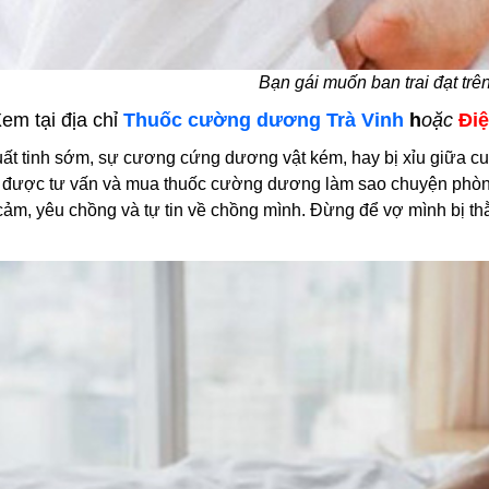
Bạn gái muốn ban trai đạt trê
em tại địa chỉ
Thuốc cường dương Trà Vinh
h
oặc
Điệ
uất tinh sớm, sự cương cứng dương vật kém, hay bị xỉu giữa 
được tư vấn và mua thuốc cường dương làm sao chuyện phòng 
cảm, yêu chồng và tự tin về chồng mình. Đừng để vợ mình bị th