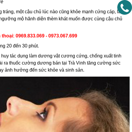
rẻ
tráng, một cậu chủ lúc nào cũng khỏe mạnh cứng cáp, làm
ải ngưỡng mộ hãnh diện thèm khát muốn được cùng cậu chủ
 thoại: 0969.833.069
- 0973.067.699
ảng 20 đến 30 phút.
 huy tác dụng làm dương vật cương cứng, chống xuất tinh
oài ra thuốc cường dương bán tại Trà Vinh tăng cường sức
hay ảnh hưởng đến sức khỏe và sinh sản.