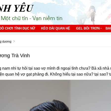
ĐỒ CHƠI TÌNH DỤC NỮ
KÉO DÀI QUAN HỆ
GEL BÔI TRƠN
BA
g dương
ơng Trà Vinh
 nam nhi tự hỏi tại sao vợ mình đi ngoại tình chưa? Bà xã nh
n quan hệ vợ gạt phăng đi. Không hiểu tại sao nữa? tại sao? ta