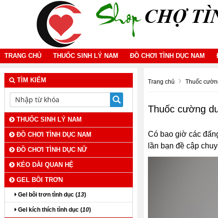
TRANG CHỦ
THUỐC SINH LÝ NAM
ĐỒ CHƠI TÌNH DỤC NAM
TÌM KIẾM
Trang chủ
Thuốc cườn
Thuốc cường dư
THUỐC SINH LÝ NAM
Có bao giờ các đấng
ĐỒ CHƠI TÌNH DỤC NAM
lần bạn đề cập chuyệ
ĐỒ CHƠI TÌNH DỤC NỮ
KÉO DÀI QUAN HỆ
GEL BÔI TRƠN
Gel bôi trơn tình dục (
13
)
Gel kích thích tình dục (
10
)