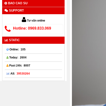
BAO CAO SU
SUPPORT
Tư vấn online
Hotline: 0969.833.069
STATIC
105
Online:
2604
Today:
8007
Past 24h:
39530264
All: