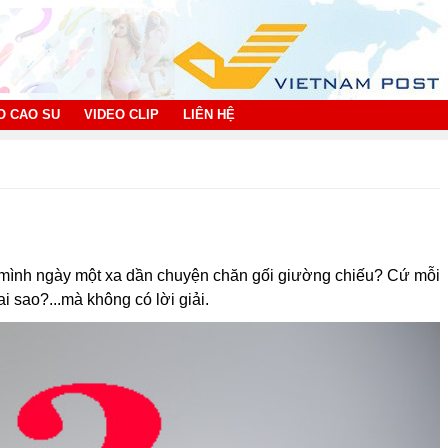
O CAO SU
VIDEO CLIP
LIÊN HỆ
à mình ngày một xa dần chuyện chăn gối giường chiếu? Cứ mỗi
i sao?...mà không có lời giải.