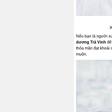
X
Nếu bạn là người x
dương Trà Vinh
để 
thỏa mãn đạt khoái 
muộn.