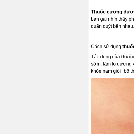
Thuốc cương dương
bạn gái nhìn thấy p
quấn quýt bên nhau
Cách sử dụng
thuố
Tác dụng của
thuố
sớm, làm to dương v
khỏe nam giới, bổ t