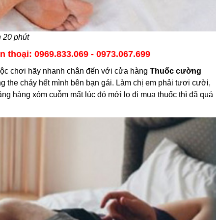
n 20 phút
n thoại: 0969.833.069 - 0973.067.699
cuộc chơi hãy nhanh chân đến với cửa hàng
Thuốc cường
the cháy hết mình bên bạn gái. Làm chị em phải tươi cười,
ằng hàng xóm cuỗm mất lúc đó mới lọ đi mua thuốc thì đã quá