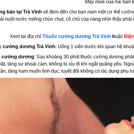
Mây mưa của hai bạn t
 bán tại Trà Vinh
sẽ đem đến cho bạn nam một cơ thể cường 
hải nuốt nước miếng chùn chụt, cô chủ của nàng nhìn thấy ph
.
Xem tại địa chỉ
Thuốc cường dương Trà Vinh
h
oặc
Điện
c cường dương Trà Vinh
: Uống 1 viên trước khi quan hệ kho
c cường dương
: Sau khoảng 30 phút thuốc cường dương phát
ật, tăng sự khoái cảm, không bị xỉu đi khi ngắt quãng yêu. Ng
hận, tăng ham muốn tình dục, tuyệt đối không có tác dụng phụ 