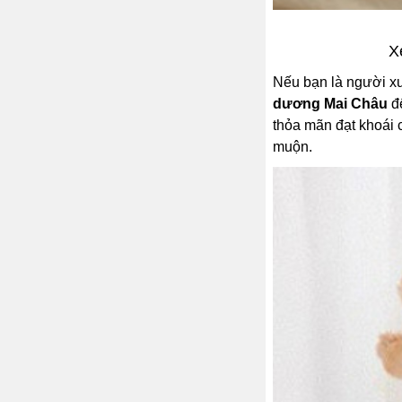
X
Nếu bạn là người x
dương Mai Châu
để
thỏa mãn đạt khoái 
muộn.