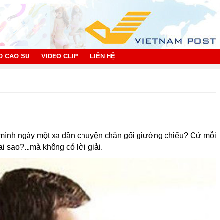
O CAO SU
VIDEO CLIP
LIÊN HỆ
à mình ngày một xa dần chuyện chăn gối giường chiếu? Cứ mỗi
i sao?...mà không có lời giải.