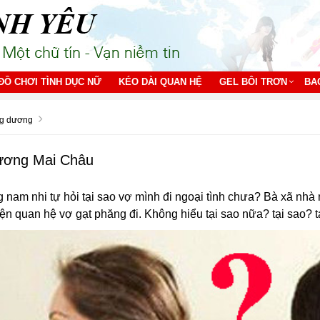
ĐỒ CHƠI TÌNH DỤC NỮ
KÉO DÀI QUAN HỆ
GEL BÔI TRƠN
BA
g dương
ương Mai Châu
 nam nhi tự hỏi tại sao vợ mình đi ngoại tình chưa? Bà xã nh
n quan hệ vợ gạt phăng đi. Không hiểu tại sao nữa? tại sao? ta