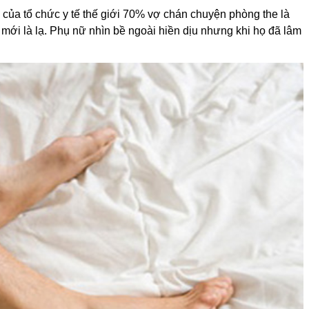
 của tổ chức y tế thế giới 70% vợ chán chuyện phòng the là
ới là lạ. Phụ nữ nhìn bề ngoài hiền dịu nhưng khi họ đã lâm