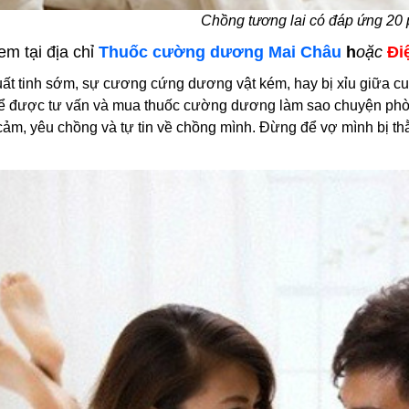
Chồng tương lai có đáp ứng 20 
em tại địa chỉ
Thuốc cường dương Mai Châu
h
oặc
Điệ
uất tinh sớm, sự cương cứng dương vật kém, hay bị xỉu giữa 
 được tư vấn và mua thuốc cường dương làm sao chuyện phòng
cảm, yêu chồng và tự tin về chồng mình. Đừng để vợ mình bị th