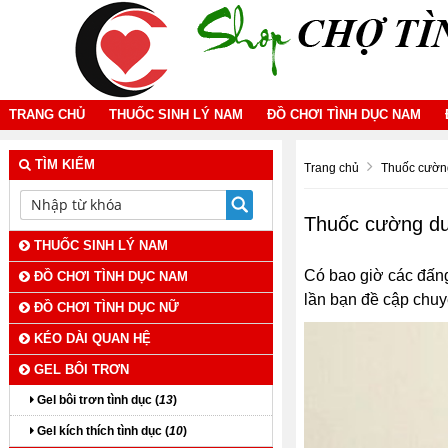
TRANG CHỦ
THUỐC SINH LÝ NAM
ĐỒ CHƠI TÌNH DỤC NAM
TÌM KIẾM
Trang chủ
Thuốc cườn
Thuốc cường d
THUỐC SINH LÝ NAM
Có bao giờ các đấng
ĐỒ CHƠI TÌNH DỤC NAM
lần bạn đề cập chuyệ
ĐỒ CHƠI TÌNH DỤC NỮ
KÉO DÀI QUAN HỆ
GEL BÔI TRƠN
Gel bôi trơn tình dục (
13
)
Gel kích thích tình dục (
10
)