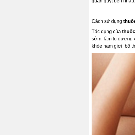
quấn quýt bên nhau
Cách sử dụng
thuố
Tác dụng của
thuố
sớm, làm to dương v
khỏe nam giới, bổ t