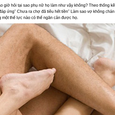
ao giờ hỏi tại sao phụ nữ họ làm như vậy không? Theo thống kê
áp ứng" Chưa ra chợ đã tiêu hết tiền" Làm sao vợ không chán m
ông một thế lực nào có thể ngăn cản được họ.