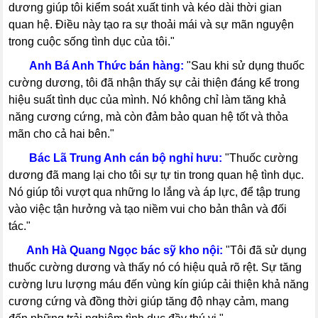
dương giúp tôi kiểm soát xuất tinh và kéo dài thời gian
quan hệ. Điều này tạo ra sự thoải mái và sự mãn nguyện
trong cuộc sống tình dục của tôi."
-----
Anh Bá Anh Thức bán hàng:
"Sau khi sử dụng thuốc
cường dương, tôi đã nhận thấy sự cải thiện đáng kể trong
hiệu suất tình dục của mình. Nó không chỉ làm tăng khả
năng cương cứng, mà còn đảm bảo quan hệ tốt và thỏa
mãn cho cả hai bên."
-----
Bác Lã Trung Anh cán bộ nghỉ hưu:
"Thuốc cường
dương đã mang lại cho tôi sự tự tin trong quan hệ tình dục.
Nó giúp tôi vượt qua những lo lắng và áp lực, để tập trung
vào việc tận hưởng và tạo niềm vui cho bản thân và đối
tác."
-----
Anh Hà Quang Ngọc bác sỹ kho nội:
"Tôi đã sử dụng
thuốc cường dương và thấy nó có hiệu quả rõ rệt. Sự tăng
cường lưu lượng máu đến vùng kín giúp cải thiện khả năng
cương cứng và đồng thời giúp tăng độ nhạy cảm, mang