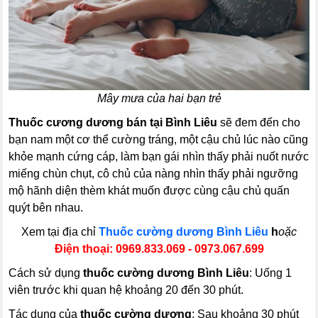
Mây mưa của hai bạn trẻ
Thuốc cương dương bán tại Bình Liêu
sẽ đem đến cho
bạn nam một cơ thể cường tráng, một cậu chủ lúc nào cũng
khỏe mạnh cứng cáp, làm bạn gái nhìn thấy phải nuốt nước
miếng chùn chụt, cô chủ của nàng nhìn thấy phải ngưỡng
mộ hãnh diện thèm khát muốn được cùng cậu chủ quấn
quýt bên nhau.
Xem tại địa chỉ
Thuốc cường dương Bình Liêu
h
oặc
Điện thoại: 0969.833.069
- 0973.067.699
Cách sử dụng
thuốc cường dương Bình Liêu
: Uống 1
viên trước khi quan hệ khoảng 20 đến 30 phút.
Tác dụng của
thuốc cường dương
: Sau khoảng 30 phút