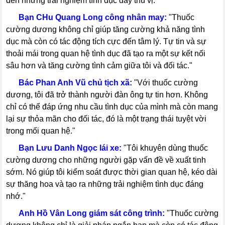
đến những trải nghiệm tình dục đầy thú vị."
-----
Bạn CHu Quang Long công nhân may:
"Thuốc
cường dương không chỉ giúp tăng cường khả năng tình
dục mà còn có tác động tích cực đến tâm lý. Tự tin và sự
thoải mái trong quan hệ tình dục đã tạo ra một sự kết nối
sâu hơn và tăng cường tình cảm giữa tôi và đối tác."
-----
Bác Phan Anh Vũ chủ tịch xã:
"Với thuốc cường
dương, tôi đã trở thành người đàn ông tự tin hơn. Không
chỉ có thể đáp ứng nhu cầu tình dục của mình mà còn mang
lại sự thỏa mãn cho đối tác, đó là một trạng thái tuyệt vời
trong mối quan hệ."
-----
Bạn Lưu Danh Ngọc lái xe:
"Tôi khuyên dùng thuốc
cường dương cho những người gặp vấn đề về xuất tinh
sớm. Nó giúp tôi kiểm soát được thời gian quan hệ, kéo dài
sự thăng hoa và tạo ra những trải nghiệm tình dục đáng
nhớ."
-----
Anh Hồ Vân Long giám sát công trình:
"Thuốc cường