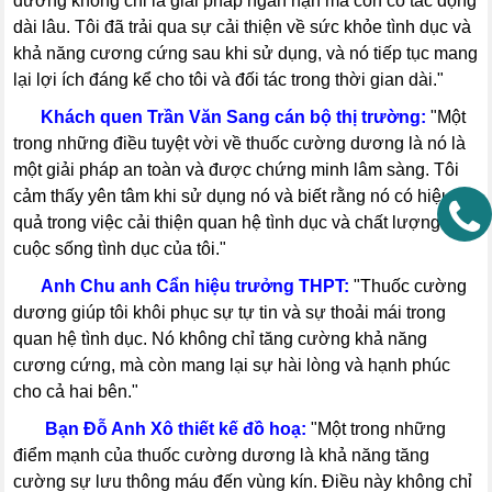
dương không chỉ là giải pháp ngắn hạn mà còn có tác động
dài lâu. Tôi đã trải qua sự cải thiện về sức khỏe tình dục và
khả năng cương cứng sau khi sử dụng, và nó tiếp tục mang
lại lợi ích đáng kể cho tôi và đối tác trong thời gian dài."
-----
Khách quen Trần Văn Sang cán bộ thị trường:
"Một
trong những điều tuyệt vời về thuốc cường dương là nó là
một giải pháp an toàn và được chứng minh lâm sàng. Tôi
cảm thấy yên tâm khi sử dụng nó và biết rằng nó có hiệu
quả trong việc cải thiện quan hệ tình dục và chất lượng
cuộc sống tình dục của tôi."
-----
Anh Chu anh Cẩn hiệu trưởng THPT:
"Thuốc cường
dương giúp tôi khôi phục sự tự tin và sự thoải mái trong
quan hệ tình dục. Nó không chỉ tăng cường khả năng
cương cứng, mà còn mang lại sự hài lòng và hạnh phúc
cho cả hai bên."
-----
Bạn Đỗ Anh Xô thiết kế đồ hoạ:
"Một trong những
điểm mạnh của thuốc cường dương là khả năng tăng
cường sự lưu thông máu đến vùng kín. Điều này không chỉ