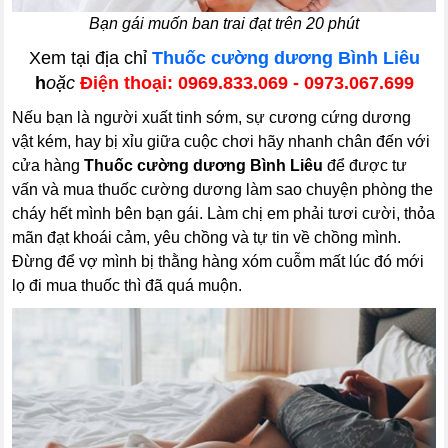
Bạn gái muốn ban trai đạt trên 20 phút
Xem tại địa chỉ
Thuốc cường dương Bình Liêu
h
oặc
Điện thoại: 0969.833.069 - 0973.067.699
Nếu bạn là người xuất tinh sớm, sự cương cứng dương
vật kém, hay bị xỉu giữa cuộc chơi hãy nhanh chân đến với
cửa hàng
Thuốc cường dương Bình Liêu
để được tư
vấn và mua thuốc cường dương làm sao chuyện phòng the
cháy hết mình bên bạn gái. Làm chị em phải tươi cười, thỏa
mãn đạt khoái cảm, yêu chồng và tự tin về chồng mình.
Đừng để vợ mình bị thằng hàng xóm cuỗm mất lúc đó mới
lọ đi mua thuốc thì đã quá muộn.