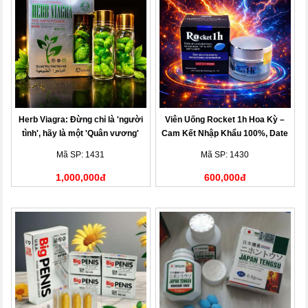
Herb Viagra: Đừng chỉ là 'người
Viên Uống Rocket 1h Hoa Kỳ –
tình', hãy là một 'Quân vương'
Cam Kết Nhập Khẩu 100%, Date
Mới Nhất
Mã SP: 1431
Mã SP: 1430
1,000,000đ
600,000đ